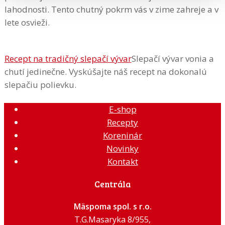
lahodnosti. Tento chutný pokrm vás v zime zahreje a v
lete osvieži.
Recept na tradičný slepačí vývar
Slepačí vývar vonia a
chutí jedinečne. Vyskúšajte náš recept na dokonalú
slepačiu polievku.
E-shop
Recepty
Koreninár
Novinky
Kontakt
Centrála
Mäspoma spol. s r.o.
T.G.Masaryka 8/955,