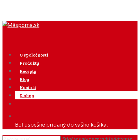
0
O spoločnosti
Produkty
Recepty
Blog
Kontakt
E-shop
0
Bol úspešne pridaný do vášho košíka.
Stlačte enter pre vyhľadávanie