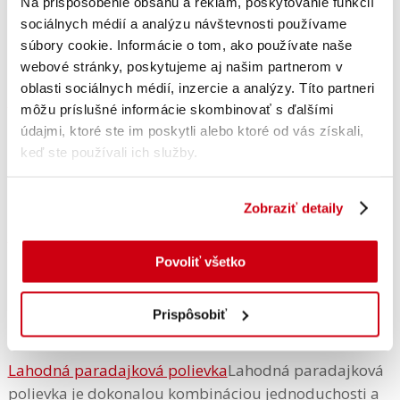
Na prispôsobenie obsahu a reklám, poskytovanie funkcií
konzistenciou a jemnou chuťou si získa obľubu celej
sociálnych médií a analýzu návštevnosti používame
rodiny. Navyše je hotová za pár minút.
súbory cookie. Informácie o tom, ako používate naše
webové stránky, poskytujeme aj našim partnerom v
oblasti sociálnych médií, inzercie a analýzy. Títo partneri
Tradičná zemiaková polievka
Vyskúšajte jednoduchý
môžu príslušné informácie skombinovať s ďalšími
recept na tradičnú zemiakovú polievku. Rýchla
údajmi, ktoré ste im poskytli alebo ktoré od vás získali,
príprava, výdatná chuť a ideálna na každodenný obed
keď ste používali ich služby.
alebo večeru.
Zobraziť detaily
Kráľovská cesnaková polievka
Kráľovská cesnaková
polievka je tradičná polievka, ktorá zasýti aj zahreje.
Povoliť všetko
Bohatá chuť cesnaku, jej dodáva ten správny šmak a
vôňu.
Prispôsobiť
Lahodná paradajková polievka
Lahodná paradajková
polievka je dokonalou kombináciou jednoduchosti a