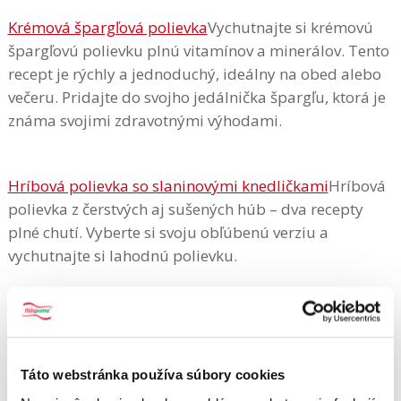
Krémová špargľová polievka
Vychutnajte si krémovú
špargľovú polievku plnú vitamínov a minerálov. Tento
recept je rýchly a jednoduchý, ideálny na obed alebo
večeru. Pridajte do svojho jedálnička špargľu, ktorá je
známa svojimi zdravotnými výhodami.
Hríbová polievka so slaninovými knedličkami
Hríbová
polievka z čerstvých aj sušených húb – dva recepty
plné chutí. Vyberte si svoju obľúbenú verziu a
vychutnajte si lahodnú polievku.
Krémová brokolicová polievka, ktorú si
zamilujete
Brokolicová polievka je skvelý spôsob ako
zakomponovať do jedálnička viac zeleniny. Nielenže je
Táto webstránka používa súbory cookies
plná vitamínov a minerálov, ale svojou krémovou