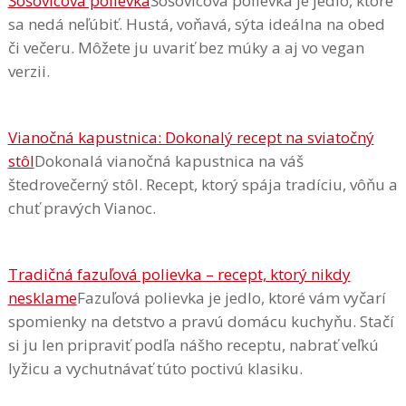
Šošovicová polievka
Šošovicová polievka je jedlo, ktoré
sa nedá neľúbiť. Hustá, voňavá, sýta ideálna na obed
či večeru. Môžete ju uvariť bez múky a aj vo vegan
verzii.
Vianočná kapustnica: Dokonalý recept na sviatočný
stôl
Dokonalá vianočná kapustnica na váš
štedrovečerný stôl. Recept, ktorý spája tradíciu, vôňu a
chuť pravých Vianoc.
Tradičná fazuľová polievka – recept, ktorý nikdy
nesklame
Fazuľová polievka je jedlo, ktoré vám vyčarí
spomienky na detstvo a pravú domácu kuchyňu. Stačí
si ju len pripraviť podľa nášho receptu, nabrať veľkú
lyžicu a vychutnávať túto poctivú klasiku.