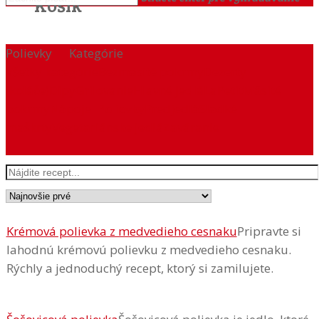
Košík
Polievky
Kategórie
Všetky kategórie
Bezmäsité pokrmy
Dezerty
(koláče)
Dipy
Grilovanie
Hlavné jedlá
LaPetit
Mäsité
pokrmy
Nápoje
Polievky
Predjedlá
Sladké
maškrty
Vegetariánske jedlá
Zaváranie
Krémová polievka z medvedieho cesnaku
Pripravte si
lahodnú krémovú polievku z medvedieho cesnaku.
Rýchly a jednoduchý recept, ktorý si zamilujete.