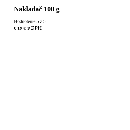
Nakladač 100 g
Hodnotenie
5
z 5
s DPH
0.19
€