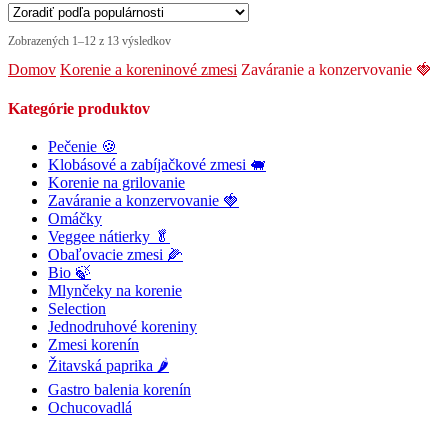
Zobrazených 1–12 z 13 výsledkov
Domov
Korenie a koreninové zmesi
Zaváranie a konzervovanie 🍓
Kategórie produktov
Pečenie 🍪
Klobásové a zabíjačkové zmesi 🐖
Korenie na grilovanie
Zaváranie a konzervovanie 🍓
Omáčky
Veggee nátierky 🥬
Obaľovacie zmesi 🌽
Bio 🍃
Mlynčeky na korenie
Selection
Jednodruhové koreniny
Zmesi korenín
Žitavská paprika 🌶
Gastro balenia korenín
Ochucovadlá