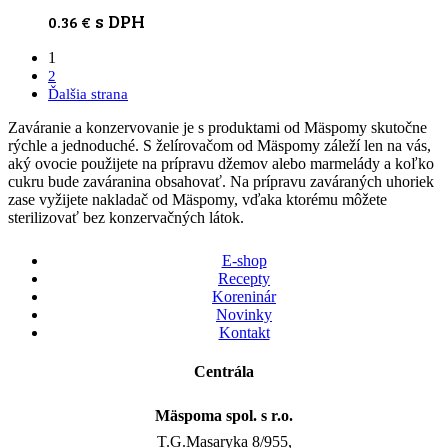
s DPH
0.36
€
1
2
Ďalšia strana
Zaváranie a konzervovanie je s produktami od Mäspomy skutočne
rýchle a jednoduché. S želírovačom od Mäspomy záleží len na vás,
aký ovocie použijete na prípravu džemov alebo marmelády a koľko
cukru bude zaváranina obsahovať. Na prípravu zaváraných uhoriek
zase vyžijete nakladač od Mäspomy, vďaka ktorému môžete
sterilizovať bez konzervačných látok.
E-shop
Recepty
Koreninár
Novinky
Kontakt
Centrála
Mäspoma spol. s r.o.
T.G.Masaryka 8/955,