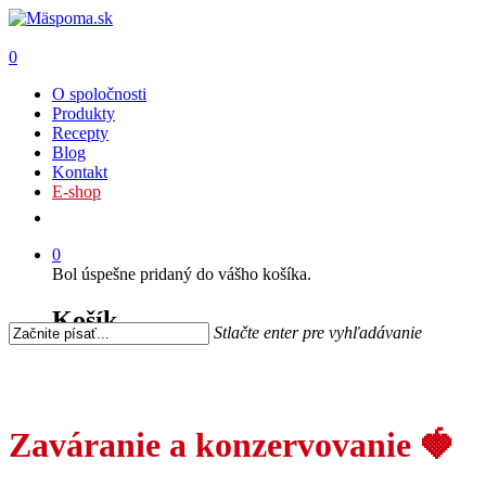
0
O spoločnosti
Produkty
Recepty
Blog
Kontakt
E-shop
0
Bol úspešne pridaný do vášho košíka.
Košík
Stlačte enter pre vyhľadávanie
Zaváranie a konzervovanie 🍓