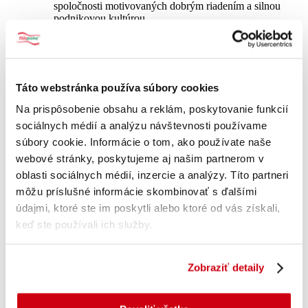
spoločnosti motivovaných dobrým riadením a silnou
podnikovou kultúrou.
Dobré, dlhodobo udržateľné vzťahy s obchodnými
partnermi.
Presadenie sa na okolitých trhoch v stredoeurópskom
priestore.
Táto webstránka používa súbory cookies
Hodnoty spoločnosti
Na prispôsobenie obsahu a reklám, poskytovanie funkcií
sociálnych médií a analýzu návštevnosti používame
Zákaznícka orientácia, teda zameranie na kvalitu
súbory cookie. Informácie o tom, ako používate naše
webové stránky, poskytujeme aj našim partnerom v
Pre naplnenie požiadaviek zákazníkov sa snažíme produkovať čo
oblasti sociálnych médií, inzercie a analýzy. Títo partneri
najkvalitnejšie služby a produkty systémovo riadenými procesmi,
môžu príslušné informácie skombinovať s ďalšími
ktoré sú neustále zlepšované v súlade s vonkajším okolím.
údajmi, ktoré ste im poskytli alebo ktoré od vás získali,
Princíp rodiny
keď ste používali ich služby.
Harmonická práca schopných individualít v tíme vyznačujúca sa
aktívnou a otvorenou komunikáciou. Vychádzame zo vzájomnej
Zobraziť detaily
pomoci a rozvoja ľudského potenciálu. Z vôle produkovať aj nad
rámec svojich povinnosti za účelom prospechu regiónu, spoločnosti
a svojím vlastným.