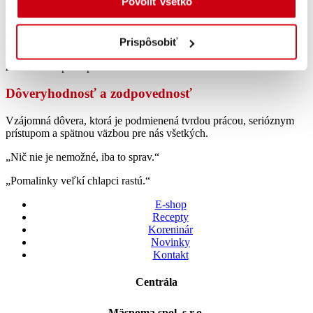
Povoliť všetko
Efektivita
Hľadanie najúčelnejších, najjednoduchších a najrýchlejších
Prispôsobiť
spôsobov riešenia problémov. Podpora podnikavosti a inovácii so
zachovaním princípu ziskovosti.
Dôveryhodnosť a zodpovednosť
Vzájomná dôvera, ktorá je podmienená tvrdou prácou, serióznym
prístupom a spätnou väzbou pre nás všetkých.
„Nič nie je nemožné, iba to sprav.“
„Pomalinky veľkí chlapci rastú.“
E-shop
Recepty
Koreninár
Novinky
Kontakt
Centrála
Mäspoma spol. s r.o.