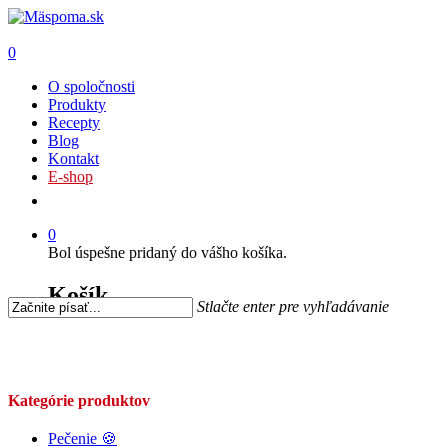
0
O spoločnosti
Produkty
Recepty
Blog
Kontakt
E-shop
0
Bol úspešne pridaný do vášho košíka.
Košík
Stlačte enter pre vyhľadávanie
Kategórie produktov
Pečenie 🍪