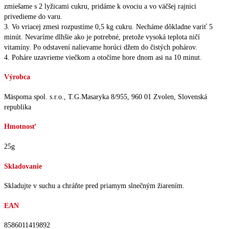
zmiešame s 2 lyžicami cukru, pridáme k ovociu a vo väčšej rajnici
privedieme do varu.
3. Vo vriacej zmesi rozpustíme 0,5 kg cukru. Necháme dôkladne variť 5
minút. Nevaríme dlhšie ako je potrebné, pretože vysoká teplota ničí
vitamíny. Po odstavení nalievame horúci džem do čistých pohárov.
4. Poháre uzavrieme viečkom a otočíme hore dnom asi na 10 minut.
Výrobca
Mäspoma spol. s.r.o., T.G.Masaryka 8/955, 960 01 Zvolen, Slovenská
republika
Hmotnosť
25g
Skladovanie
Skladujte v suchu a chráňte pred priamym slnečným žiarením.
EAN
8586011419892