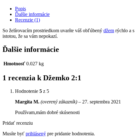
Popis
Ďalšie informácie
Recenzie (1)
So želírovacím prostriedkom uvaríte váš obľúbený
džem
rýchlo a s
istotou, že sa vám nepokazí.
Ďalšie informácie
Hmotnosť
0.027 kg
1 recenzia k
Džemko 2:1
Hodnotenie
5
z 5
Margita M.
(overený zákazník)
–
27. septembra 2021
Používam,mám dobré skúsenosti
Pridať recenziu
Musíte byť
prihlásený
pre pridanie hodnotenia.