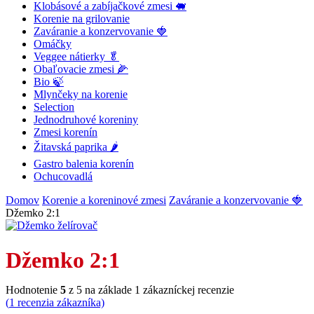
Klobásové a zabíjačkové zmesi 🐖
Korenie na grilovanie
Zaváranie a konzervovanie 🍓
Omáčky
Veggee nátierky 🥬
Obaľovacie zmesi 🌽
Bio 🍃
Mlynčeky na korenie
Selection
Jednodruhové koreniny
Zmesi korenín
Žitavská paprika 🌶
Gastro balenia korenín
Ochucovadlá
Domov
Korenie a koreninové zmesi
Zaváranie a konzervovanie 🍓
Džemko 2:1
Džemko 2:1
Hodnotenie
5
z 5 na základe
1
zákazníckej recenzie
(
1
recenzia zákazníka)