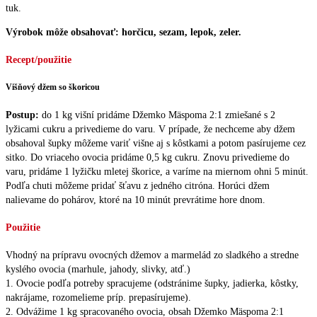
tuk.
Výrobok môže obsahovať: horčicu, sezam, lepok, zeler.
Recept/použitie
Višňový džem so škoricou
Postup:
do 1 kg višní pridáme Džemko Mäspoma 2:1 zmiešané s 2
lyžicami cukru a privedieme do varu. V prípade, že nechceme aby džem
obsahoval šupky môžeme variť višne aj s kôstkami a potom pasírujeme cez
sitko. Do vriaceho ovocia pridáme 0,5 kg cukru. Znovu privedieme do
varu, pridáme 1 lyžičku mletej škorice, a varíme na miernom ohni 5 minút.
Podľa chuti môžeme pridať šťavu z jedného citróna. Horúci džem
nalievame do pohárov, ktoré na 10 minút prevrátime hore dnom.
Použitie
Vhodný na prípravu ovocných džemov a marmelád zo sladkého a stredne
kyslého ovocia (marhule, jahody, slivky, atď.)
1. Ovocie podľa potreby spracujeme (odstránime šupky, jadierka, kôstky,
nakrájame, rozomelieme príp. prepasírujeme).
2. Odvážime 1 kg spracovaného ovocia, obsah Džemko Mäspoma 2:1