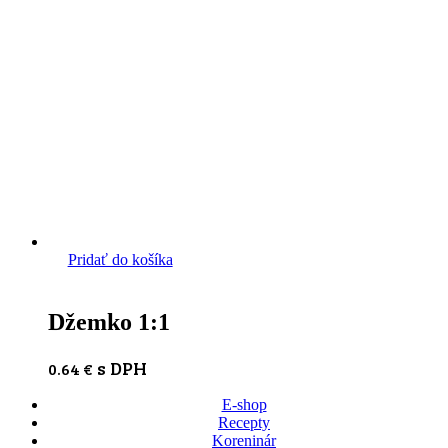
Pridať do košíka
Džemko 1:1
s DPH
0.64
€
E-shop
Recepty
Koreninár