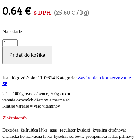
0.64
€
s DPH
(
25.60
€
/ kg)
Na sklade
množstvo
Džemko
2:1
Pridať do košíka
Katalógové číslo:
1103674
Kategórie:
Zaváranie a konzervovanie
🍓
2:1 – 1000g ovocia/ovoce, 500g cukru
varenie ovocných džemov a marmelád
Kratšie varenie = viac vitamínov
Zloženie/info
Dextróza, želírujúca látka: agar; regulátor kyslosti: kyselina citrónová;
chemická konzervačná látka: kyselina sorbová; protipeniaca látka: palmový