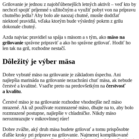
Grilovanie je jednou z najobľúbenejších letných aktivít – veď kto by
nechcel spojiť príjemné s užitočným a využiť pobyt von na prípravu
chutného jedla? Aby bolo ale naozaj chutné, musíte dodržať
niektoré pravidlá, vďaka ktorým bude výsledný pokrm z grilu
dokonale chutný.
Azda najviac pravidiel sa spája s mäsom a s tým, ako
mäso na
grilovanie
správne pripraviť a ako ho správne grilovať. Hodiť ho
len tak na gril, rozhodne nestačí.
Dôležitý je výber mäsa
Dobre vybraté mäso na grilovanie je základom úspechu. Ani
najlepšia marináda na grilovanie nezachráni chuť mäsa, ak nebude
čerstvé a kvalitné. Vsaďte preto na predovšetkým na
čerstvosť
a kvalitu
.
Čerstvé mäso je na grilovanie rozhodne vhodnejšie než mäso
mrazené. Ak už používate rozmrazené mäso, dbajte na to, aby bolo
rozmrazené postupne, najlepšie v chladničke. Nikdy mäso
nerozmrazujte v mikrovlnnej rúre!
Dobre zvážte, aký druh mäsa budete grilovať a tomu prispôsobte
ďalšie kroky pri príprave na grilovanie. Najmenej komplikované