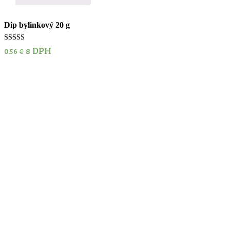
Dip bylinkový 20 g
Hodnotenie
s DPH
0.56
€
5.00
z 5