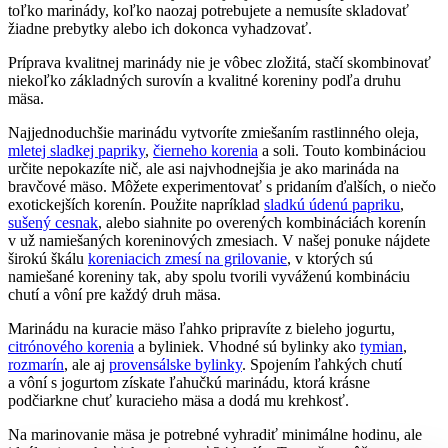
toľko marinády, koľko naozaj potrebujete a nemusíte skladovať
žiadne prebytky alebo ich dokonca vyhadzovať.
Príprava kvalitnej marinády nie je vôbec zložitá, stačí skombinovať
niekoľko základných surovín a kvalitné koreniny podľa druhu
mäsa.
Najjednoduchšie marinádu vytvoríte zmiešaním rastlinného oleja,
mletej sladkej papriky
,
čierneho korenia
a soli. Touto kombináciou
určite nepokazíte nič, ale asi najvhodnejšia je ako marináda na
bravčové mäso. Môžete experimentovať s pridaním ďalších, o niečo
exotickejších korenín. Použite napríklad
sladkú údenú papriku
,
sušený cesnak
, alebo siahnite po overených kombináciách korenín
v už namiešaných koreninových zmesiach. V našej ponuke nájdete
širokú škálu
koreniacich zmesí na grilovanie
, v ktorých sú
namiešané koreniny tak, aby spolu tvorili vyváženú kombináciu
chutí a vôní pre každý druh mäsa.
Marinádu na kuracie mäso ľahko pripravíte z bieleho jogurtu,
citrónového korenia
a byliniek. Vhodné sú bylinky ako
tymian
,
rozmarín
, ale aj
provensálske bylinky
. Spojením ľahkých chutí
a vôní s jogurtom získate ľahučkú marinádu, ktorá krásne
podčiarkne chuť kuracieho mäsa a dodá mu krehkosť.
Na marinovanie mäsa je potrebné vyhradiť minimálne hodinu, ale