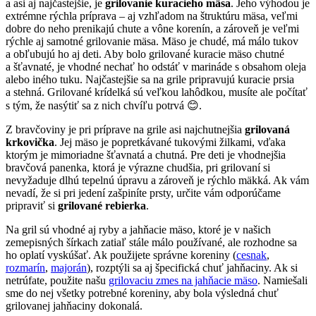
a asi aj najčastejšie, je
grilovanie kuracieho mäsa
. Jeho výhodou je
extrémne rýchla príprava – aj vzhľadom na štruktúru mäsa, veľmi
dobre do neho prenikajú chute a vône korenín, a zároveň je veľmi
rýchle aj samotné grilovanie mäsa. Mäso je chudé, má málo tukov
a obľubujú ho aj deti. Aby bolo grilované kuracie mäso chutné
a šťavnaté, je vhodné nechať ho odstáť v marináde s obsahom oleja
alebo iného tuku. Najčastejšie sa na grile pripravujú kuracie prsia
a stehná. Grilované krídelká sú veľkou lahôdkou, musíte ale počítať
s tým, že nasýtiť sa z nich chvíľu potrvá 😊.
Z bravčoviny je pri príprave na grile asi najchutnejšia
grilovaná
krkovička
. Jej mäso je popretkávané tukovými žilkami, vďaka
ktorým je mimoriadne šťavnatá a chutná. Pre deti je vhodnejšia
bravčová panenka, ktorá je výrazne chudšia, pri grilovaní si
nevyžaduje dlhú tepelnú úpravu a zároveň je rýchlo mäkká. Ak vám
nevadí, že si pri jedení zašpiníte prsty, určite vám odporúčame
pripraviť si
grilované rebierka
.
Na gril sú vhodné aj ryby a jahňacie mäso, ktoré je v našich
zemepisných šírkach zatiaľ stále málo používané, ale rozhodne sa
ho oplatí vyskúšať. Ak použijete správne koreniny (
cesnak
,
rozmarín
,
majorán
), rozptýli sa aj špecifická chuť jahňaciny. Ak si
netrúfate, použite našu
grilovaciu zmes na jahňacie mäso
. Namiešali
sme do nej všetky potrebné koreniny, aby bola výsledná chuť
grilovanej jahňaciny dokonalá.