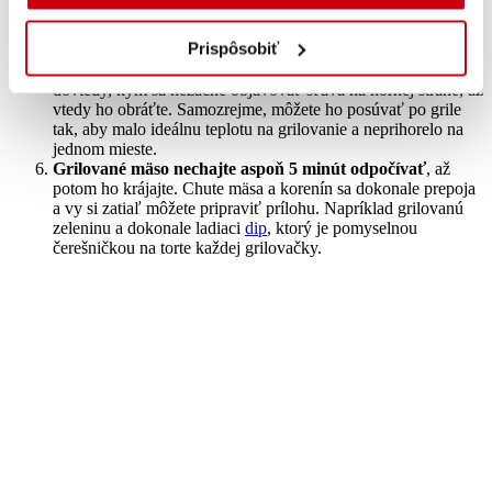
Grilované mäso nenapichujte vidličkou!
Ak budete do
mäsa pichať, stratí šťavu a bude po ugrilovaní suché. Pri
Prispôsobiť
grilovaní používajte grilovacie kliešte alebo obracačky.
Mäso na grile obráťte vždy len raz!
Nechajte ho na grile
dovtedy, kým sa nezačne objavovať šťava na hornej strane, až
vtedy ho obráťte. Samozrejme, môžete ho posúvať po grile
tak, aby malo ideálnu teplotu na grilovanie a neprihorelo na
jednom mieste.
Grilované mäso nechajte aspoň 5 minút odpočívať
, až
potom ho krájajte. Chute mäsa a korenín sa dokonale prepoja
a vy si zatiaľ môžete pripraviť prílohu. Napríklad grilovanú
zeleninu a dokonale ladiaci
dip
, ktorý je pomyselnou
čerešničkou na torte každej grilovačky.