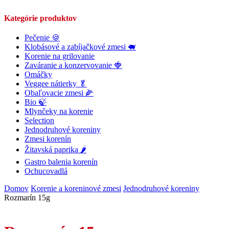
Kategórie produktov
Pečenie 🍪
Klobásové a zabíjačkové zmesi 🐖
Korenie na grilovanie
Zaváranie a konzervovanie 🍓
Omáčky
Veggee nátierky 🥬
Obaľovacie zmesi 🌽
Bio 🍃
Mlynčeky na korenie
Selection
Jednodruhové koreniny
Zmesi korenín
Žitavská paprika 🌶
Gastro balenia korenín
Ochucovadlá
Domov
Korenie a koreninové zmesi
Jednodruhové koreniny
Rozmarín 15g