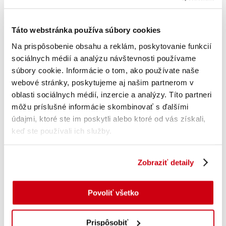
Táto webstránka používa súbory cookies
Na prispôsobenie obsahu a reklám, poskytovanie funkcií
sociálnych médií a analýzu návštevnosti používame
súbory cookie. Informácie o tom, ako používate naše
Pridať do košíka
webové stránky, poskytujeme aj našim partnerom v
oblasti sociálnych médií, inzercie a analýzy. Títo partneri
Škorica mletá 20g
môžu príslušné informácie skombinovať s ďalšími
údajmi, ktoré ste im poskytli alebo ktoré od vás získali,
s DPH
0.48
€
keď ste používali ich služby.
Zobraziť detaily
Povoliť všetko
Prispôsobiť