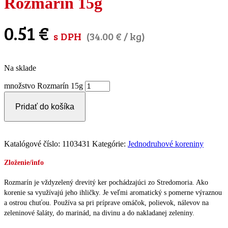
Rozmarín 15g
0.51
€
s DPH
(
34.00
€
/ kg)
Na sklade
množstvo Rozmarín 15g
Pridať do košíka
Katalógové číslo:
1103431
Kategórie:
Jednodruhové koreniny
Zloženie/info
Rozmarín je vždyzelený drevitý ker pochádzajúci zo Stredomoria. Ako
korenie sa využívajú jeho ihličky. Je veľmi aromatický s pomerne výraznou
a ostrou chuťou. Používa sa pri príprave omáčok, polievok, nálevov na
zeleninové šaláty, do marinád, na divinu a do nakladanej zeleniny.