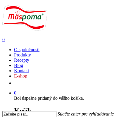
0
O spoločnosti
Produkty
Recepty
Blog
Kontakt
E-shop
0
Bol úspešne pridaný do vášho košíka.
Košík
Stlačte enter pre vyhľadávanie