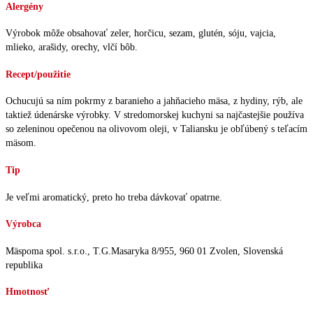
Alergény
Výrobok môže obsahovať zeler, horčicu, sezam, glutén, sóju, vajcia,
mlieko, arašidy, orechy, vlčí bôb.
Recept/použitie
Ochucujú sa ním pokrmy z baranieho a jahňacieho mäsa, z hydiny, rýb, ale
taktiež údenárske výrobky. V stredomorskej kuchyni sa najčastejšie používa
so zeleninou opečenou na olivovom oleji, v Taliansku je obľúbený s teľacím
mäsom.
Tip
Je veľmi aromatický, preto ho treba dávkovať opatrne.
Výrobca
Mäspoma spol. s.r.o., T.G.Masaryka 8/955, 960 01 Zvolen, Slovenská
republika
Hmotnosť