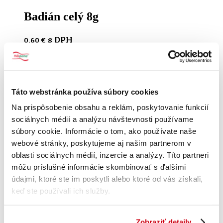
Badián celý 8g
s DPH
0.60
€
Pridať do košíka
Táto webstránka používa súbory cookies
Klinček celý 20g
Na prispôsobenie obsahu a reklám, poskytovanie funkcií
sociálnych médií a analýzu návštevnosti používame
s DPH
0.74
€
súbory cookie. Informácie o tom, ako používate naše
webové stránky, poskytujeme aj našim partnerom v
Pridať do košíka
oblasti sociálnych médií, inzercie a analýzy. Títo partneri
môžu príslušné informácie skombinovať s ďalšími
údajmi, ktoré ste im poskytli alebo ktoré od vás získali,
Punč 50 g
keď ste používali ich služby.
s DPH
0.56
€
Zobraziť detaily