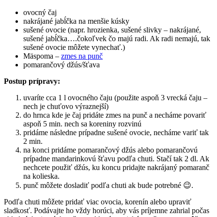
ovocný čaj
nakrájané jabĺčka na menšie kúsky
sušené ovocie (napr. hrozienka, sušené slivky – nakrájané,
sušené jabĺčka….čokoľvek čo majú radi. Ak radi nemajú, tak
sušené ovocie môžete vynechať.)
Mäspoma –
zmes na punč
pomarančový džús/šťava
Postup prípravy:
uvaríte cca 1 l ovocného čaju (použite aspoň 3 vrecká čaju –
nech je chuťovo výraznejší)
do hrnca kde je čaj pridáte zmes na punč a necháme povariť
aspoň 5 min. nech sa koreniny rozvinú
pridáme následne prípadne sušené ovocie, necháme variť tak
2 min.
na konci pridáme pomarančový džús alebo pomarančovú
prípadne mandarinkovú šťavu podľa chuti. Stačí tak 2 dl. Ak
nechcete použiť džús, ku koncu pridajte nakrájaný pomaranč
na kolieska.
punč môžete dosladiť podľa chuti ak bude potrebné 😉.
Podľa chuti môžete pridať viac ovocia, korenín alebo upraviť
sladkosť. Podávajte ho vždy horúci, aby vás príjemne zahrial počas