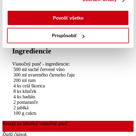
Povoliť všetko
Prispôsobiť
Ingrediencie
Vianočný punč - ingrediencie:
500 ml suché červené víno
300 ml uvareného čierneho čaju
200 ml rum
4 ks celá škorica
8 ks klinček
4 ks badián
2 pomaranče
2 jablká
100 g cukru
Recept na lahodný vianočný punč
Ingrediencie
Pokyny
Ďalší článok