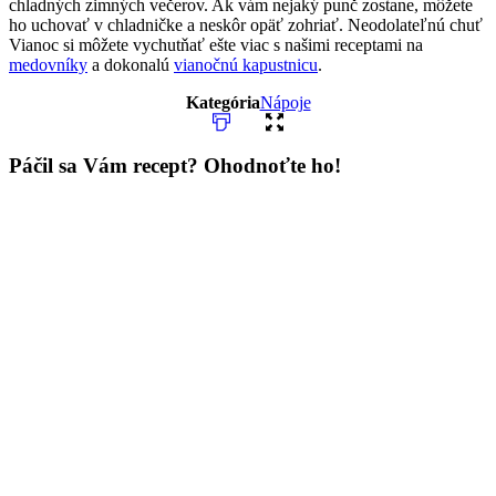
chladných zimných večerov. Ak vám nejaký punč zostane, môžete
ho uchovať v chladničke a neskôr opäť zohriať. Neodolateľnú chuť
Vianoc si môžete vychutňať ešte viac s našimi receptami na
medovníky
a dokonalú
vianočnú kapustnicu
.
Kategória
Nápoje
Páčil sa Vám recept? Ohodnoťte ho!