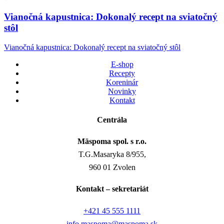
Vianočná kapustnica: Dokonalý recept na sviatočný
stôl
Vianočná kapustnica: Dokonalý recept na sviatočný stôl
E-shop
Recepty
Koreninár
Novinky
Kontakt
Centrála
Mäspoma spol. s r.o.
T.G.Masaryka 8/955,
960 01 Zvolen
Kontakt – sekretariát
+421 45 555 1111
info.maspoma@maspoma.sk