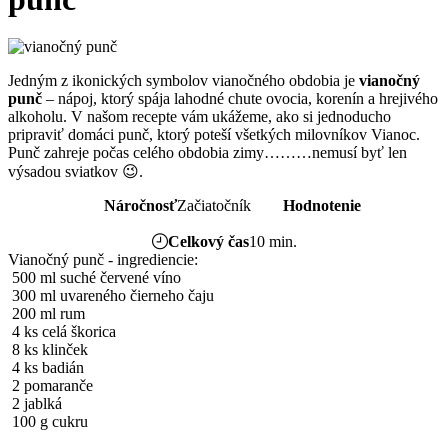
Jedným z ikonických symbolov vianočného obdobia je
vianočný
punč
– nápoj, ktorý spája lahodné chute ovocia, korenín a hrejivého
alkoholu. V našom recepte vám ukážeme, ako si jednoducho
pripraviť domáci punč, ktorý poteší všetkých milovníkov Vianoc.
Punč zahreje počas celého obdobia zimy………nemusí byť len
výsadou sviatkov 😉.
Náročnosť
Začiatočník
Hodnotenie
Celkový čas
10 min.
Vianočný punč - ingrediencie:
500 ml suché červené víno
300 ml uvareného čierneho čaju
200 ml rum
4 ks celá škorica
8 ks klinček
4 ks badián
2 pomaranče
2 jablká
100 g cukru