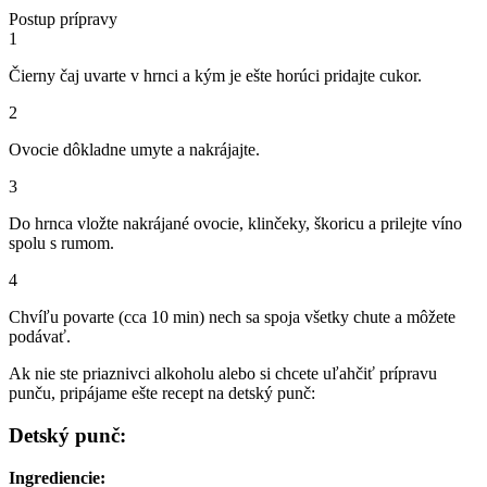
Postup prípravy
1
Čierny čaj uvarte v hrnci a kým je ešte horúci pridajte cukor.
2
Ovocie dôkladne umyte a nakrájajte.
3
Do hrnca vložte nakrájané ovocie, klinčeky, škoricu a prilejte víno
spolu s rumom.
4
Chvíľu povarte (cca 10 min) nech sa spoja všetky chute a môžete
podávať.
Ak nie ste priaznivci alkoholu alebo si chcete uľahčiť prípravu
punču, pripájame ešte recept na detský punč:
Detský punč:
Ingrediencie: