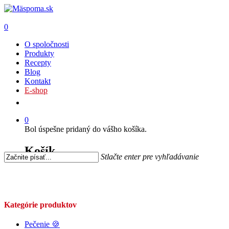
0
O spoločnosti
Produkty
Recepty
Blog
Kontakt
E-shop
0
Bol úspešne pridaný do vášho košíka.
Košík
Stlačte enter pre vyhľadávanie
Kategórie produktov
Pečenie 🍪