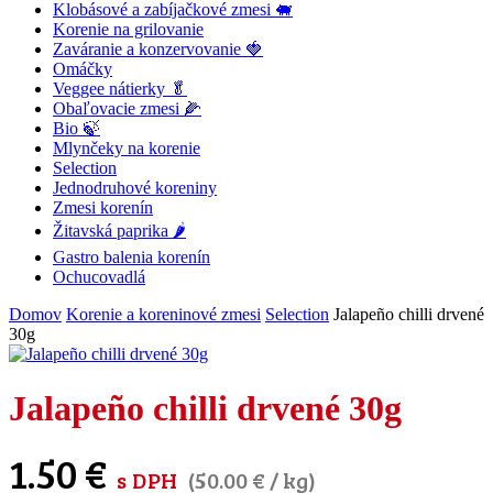
Klobásové a zabíjačkové zmesi 🐖
Korenie na grilovanie
Zaváranie a konzervovanie 🍓
Omáčky
Veggee nátierky 🥬
Obaľovacie zmesi 🌽
Bio 🍃
Mlynčeky na korenie
Selection
Jednodruhové koreniny
Zmesi korenín
Žitavská paprika 🌶
Gastro balenia korenín
Ochucovadlá
Domov
Korenie a koreninové zmesi
Selection
Jalapeño chilli drvené
30g
Jalapeño chilli drvené 30g
1.50
€
s DPH
(
50.00
€
/ kg)