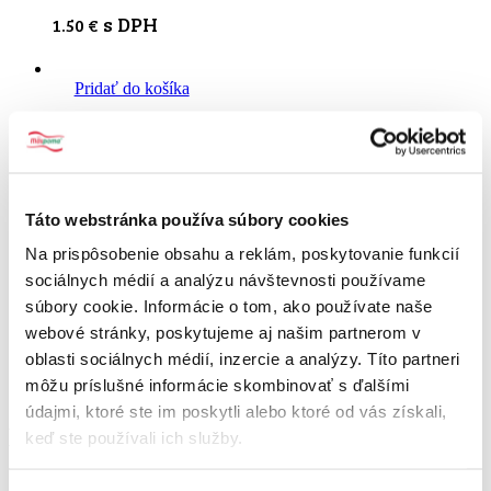
s DPH
1.50
€
Pridať do košíka
Ryby pečené 65g
s DPH
1.50
€
Táto webstránka používa súbory cookies
Na prispôsobenie obsahu a reklám, poskytovanie funkcií
Pridať do košíka
sociálnych médií a analýzu návštevnosti používame
súbory cookie. Informácie o tom, ako používate naše
webové stránky, poskytujeme aj našim partnerom v
Zázvor mletý 35g
oblasti sociálnych médií, inzercie a analýzy. Títo partneri
s DPH
môžu príslušné informácie skombinovať s ďalšími
1.50
€
údajmi, ktoré ste im poskytli alebo ktoré od vás získali,
Možno by sa Vám páčilo…
keď ste používali ich služby.