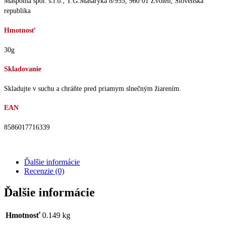
Mäspoma spol. s.r.o., T.G.Masaryka 8/955, 960 01 Zvolen, Slovenská
republika
Hmotnosť
30g
Skladovanie
Skladujte v suchu a chráňte pred priamym slnečným žiarením.
EAN
8586017716339
Ďalšie informácie
Recenzie (0)
Ďalšie informácie
Hmotnosť
0.149 kg