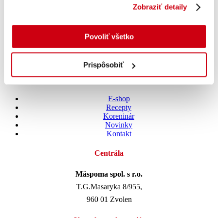
Zobraziť detaily
Pridať do košíka
Povoliť všetko
Darčekové balenie prázdne –
Selection
Prispôsobiť
s DPH
1.60
€
E-shop
Recepty
Koreninár
Novinky
Kontakt
Centrála
Mäspoma spol. s r.o.
T.G.Masaryka 8/955,
960 01 Zvolen