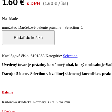
1.60
€
s DPH
(
1.60
€
/ ks)
Na sklade
množstvo Darčekové balenie prázdne - Selection
Pridať do košíka
Katalógové číslo:
6101863
Kategórie:
Selection
Uvedený tovar je prázdny kartónový obal, ktorý neobsahuje žiadn
Darujte 5 kusov Selection v kvalitnej sklenenej koreničke s p
Balenie
Kartónova skladačka. Rozmery 330x185x46mm
Výrobca