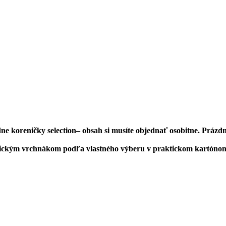
e koreničky selection– obsah si musíte objednať osobitne. Prázdn
raktickým vrchnákom podľa vlastného výberu v praktickom kartón