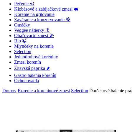
Pečenie 🍪
Klobásové a zabíjačkové zmesi 🐖
Korenie na grilovanie
Zaváranie a konzervovanie 🍓
Omáčky
Veggee nátierky 🥬
Obaľovacie zmesi 🌽
Bio 🍃
Mlynčeky na korenie
Selection
Jednodruhové koreniny
Zmesi korenín
Žitavská paprika 🌶
Gastro balenia korenín
Ochucovadlá
Domov
Korenie a koreninové zmesi
Selection
Darčekové balenie prá