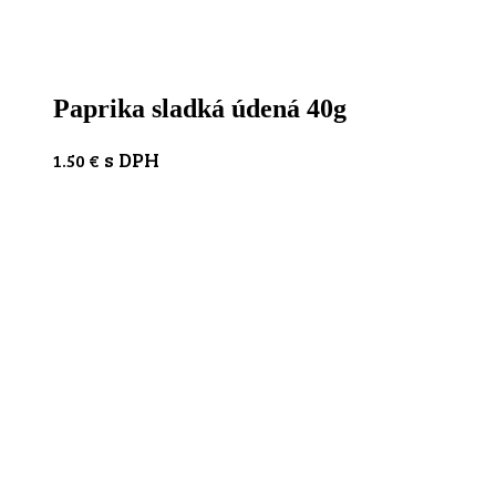
Paprika sladká údená 40g
s DPH
1.50
€