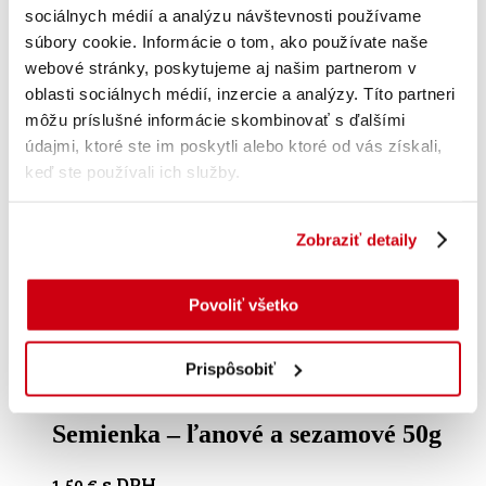
sociálnych médií a analýzu návštevnosti používame
súbory cookie. Informácie o tom, ako používate naše
webové stránky, poskytujeme aj našim partnerom v
oblasti sociálnych médií, inzercie a analýzy. Títo partneri
môžu príslušné informácie skombinovať s ďalšími
údajmi, ktoré ste im poskytli alebo ktoré od vás získali,
keď ste používali ich služby.
Zobraziť detaily
Povoliť všetko
Pridať do košíka
Prispôsobiť
Semienka – ľanové a sezamové 50g
s DPH
1.50
€