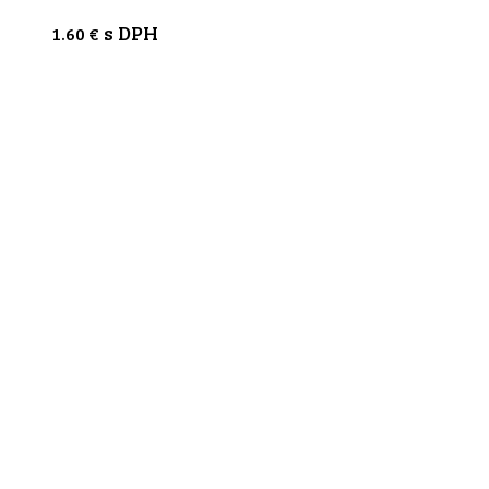
s DPH
1.60
€