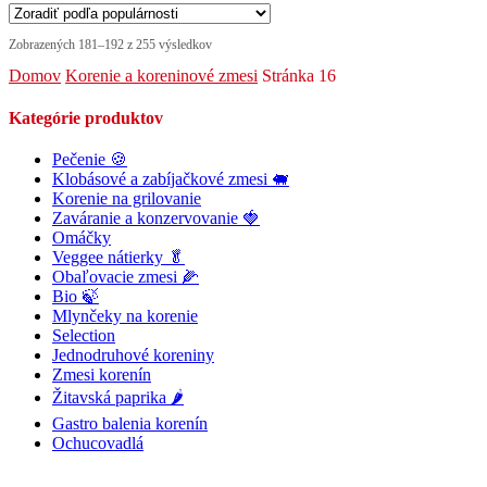
Zobrazených 181–192 z 255 výsledkov
Domov
Korenie a koreninové zmesi
Stránka 16
Kategórie produktov
Pečenie 🍪
Klobásové a zabíjačkové zmesi 🐖
Korenie na grilovanie
Zaváranie a konzervovanie 🍓
Omáčky
Veggee nátierky 🥬
Obaľovacie zmesi 🌽
Bio 🍃
Mlynčeky na korenie
Selection
Jednodruhové koreniny
Zmesi korenín
Žitavská paprika 🌶
Gastro balenia korenín
Ochucovadlá