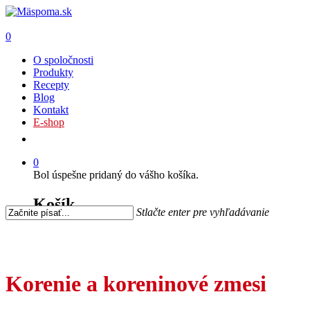
0
O spoločnosti
Produkty
Recepty
Blog
Kontakt
E-shop
0
Bol úspešne pridaný do vášho košíka.
Košík
Stlačte enter pre vyhľadávanie
Korenie a koreninové zmesi