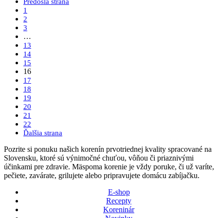
Predošlá strana
1
2
3
…
13
14
15
16
17
18
19
20
21
22
Ďalšia strana
Pozrite si ponuku našich korenín prvotriednej kvality spracované na
Slovensku, ktoré sú výnimočné chuťou, vôňou či priaznivými
účinkami pre zdravie. Mäspoma korenie je vždy poruke, či už varíte,
pečiete, zavárate, grilujete alebo pripravujete domácu zabíjačku.
E-shop
Recepty
Koreninár