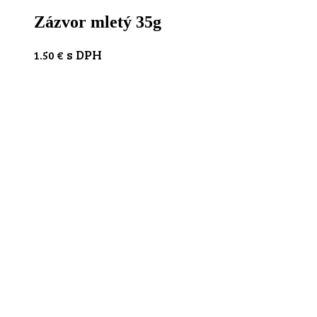
Zázvor mletý 35g
s DPH
1.50
€