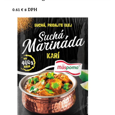
s DPH
0.61
€