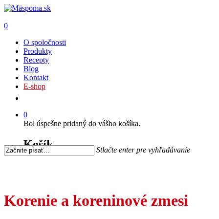
0
O spoločnosti
Produkty
Recepty
Blog
Kontakt
E-shop
0
Bol úspešne pridaný do vášho košíka.
Košík
Stlačte enter pre vyhľadávanie
Korenie a koreninové zmesi