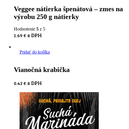
Veggee nátierka špenátová – zmes na
výrobu 250 g nátierky
Hodnotenie
5
z 5
s DPH
1.69
€
Pridať do košíka
Vianočná krabička
s DPH
0.42
€