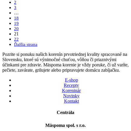
2
3
…
18
19
20
21
22
Ďalšia strana
Pozrite si ponuku našich korenín prvotriednej kvality spracované na
Slovensku, ktoré sú výnimočné chuťou, vôňou či priaznivými
účinkami pre zdravie. Mäspoma korenie je vždy poruke, či už varíte,
pečiete, zavárate, grilujete alebo pripravujete domácu zabíjačku.
E-shop
Recepty
Koreninár
Novinky
Kontakt
Centrála
Mäspoma spol. s r.o.