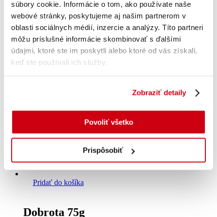
súbory cookie. Informácie o tom, ako používate naše
webové stránky, poskytujeme aj našim partnerom v
oblasti sociálnych médií, inzercie a analýzy. Títo partneri
môžu príslušné informácie skombinovať s ďalšími
údajmi, ktoré ste im poskytli alebo ktoré od vás získali,
keď ste používali ich služby.
Zobraziť detaily
Viac info
Povoliť všetko
Kôprová omáčka 50 g
Prispôsobiť
s DPH
1.68
€
Pridať do košíka
Dobrota 75g