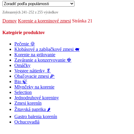
Zobrazených 241–252 z 255 výsledkov
Domov
Korenie a koreninové zmesi
Stránka 21
Kategórie produktov
Pečenie 🍪
Klobásové a zabíjačkové zmesi 🐖
Korenie na grilovanie
Zaváranie a konzervovanie 🍓
Omáčky
Veggee nátierky 🥬
Obaľovacie zmesi 🌽
Bio 🍃
Mlynčeky na korenie
Selection
Jednodruhové koreniny
Zmesi korenín
Žitavská paprika 🌶
Gastro balenia korenín
Ochucovadlá