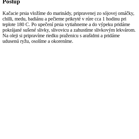
Postup
Kačacie prsia vložíme do marinády, pripravenej zo sójovej omáčky,
chilli, medu, badiánu a pečieme prikryté v rúre cca 1 hodinu pri
teplote 180 C. Po upečení prsia vytiahneme a do výpeku pridáme
pokrájané sušené slivky, slivovicu a zahustíme slivkovým lekvárom.
Na oleji si pripravíme riedku praženicu s arašidmi a pridáme
udusenú ryžu, osolíme a okoreníme.