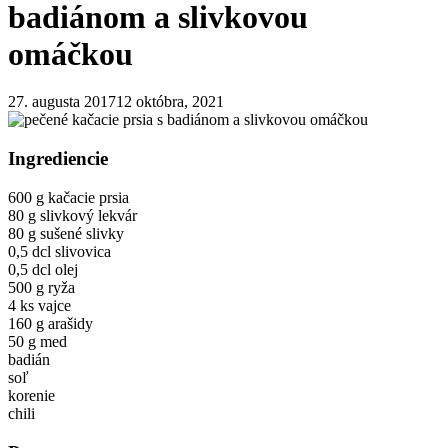
badiánom a slivkovou
omáčkou
27. augusta 2017
12 októbra, 2021
Ingrediencie
600 g kačacie prsia
80 g slivkový lekvár
80 g sušené slivky
0,5 dcl slivovica
0,5 dcl olej
500 g ryža
4 ks vajce
160 g arašidy
50 g med
badián
soľ
korenie
chili