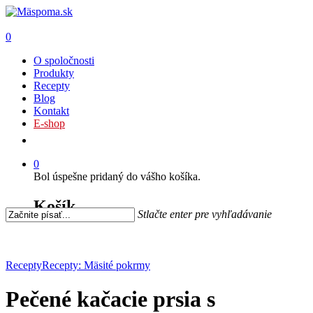
0
O spoločnosti
Produkty
Recepty
Blog
Kontakt
E-shop
0
Bol úspešne pridaný do vášho košíka.
Košík
Stlačte enter pre vyhľadávanie
Recepty
Recepty: Mäsité pokrmy
Pečené kačacie prsia s