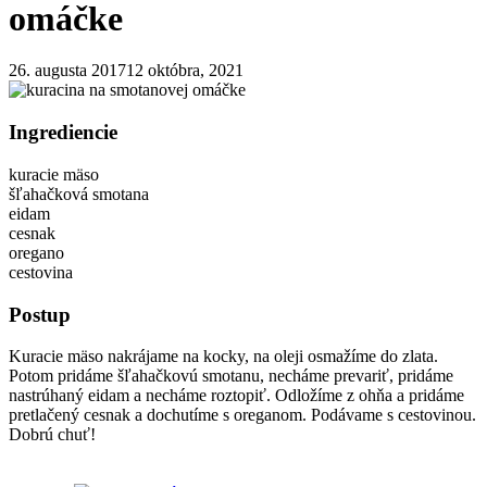
omáčke
26. augusta 2017
12 októbra, 2021
Ingrediencie
kuracie mäso
šľahačková smotana
eidam
cesnak
oregano
cestovina
Postup
Kuracie mäso nakrájame na kocky, na oleji osmažíme do zlata.
Potom pridáme šľahačkovú smotanu, necháme prevariť, pridáme
nastrúhaný eidam a necháme roztopiť. Odložíme z ohňa a pridáme
pretlačený cesnak a dochutíme s oreganom. Podávame s cestovinou.
Dobrú chuť!