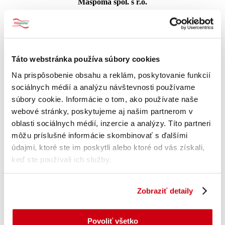
Mäspoma spol. s r.o.
T.G.Masaryka 8/955,
960 01 Zvolen
Kontakt – sekretariát
Táto webstránka používa súbory cookies
+421 45 555 1111
Na prispôsobenie obsahu a reklám, poskytovanie funkcií
info.maspoma@maspoma.sk
sociálnych médií a analýzu návštevnosti používame
súbory cookie. Informácie o tom, ako používate naše
Stav objednávok
webové stránky, poskytujeme aj našim partnerom v
oblasti sociálnych médií, inzercie a analýzy. Títo partneri
Pondelok – Piatok: 08:00 – 14:30
môžu príslušné informácie skombinovať s ďalšími
+421 918 891 794
údajmi, ktoré ste im poskytli alebo ktoré od vás získali,
sklad.zvolen@maspoma.sk
keď ste používali ich služby.
Všetko o nákupe
Zobraziť detaily
Obchodné podmienky
Ochrana osobných údajov
Reklamačný poriadok
Povoliť všetko
Odstúpenie od zmluvy