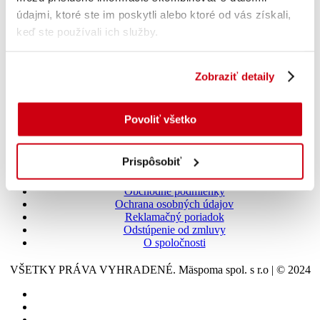
údajmi, ktoré ste im poskytli alebo ktoré od vás získali,
+421 45 555 1111
keď ste používali ich služby.
info.maspoma@maspoma.sk
Stav objednávok
Zobraziť detaily
Pondelok – Piatok: 08:00 – 14:30
+421 918 891 794
Povoliť všetko
sklad.zvolen@maspoma.sk
Prispôsobiť
Všetko o nákupe
Obchodné podmienky
Ochrana osobných údajov
Reklamačný poriadok
Odstúpenie od zmluvy
O spoločnosti
VŠETKY PRÁVA VYHRADENÉ. Mäspoma spol. s r.o | © 2024