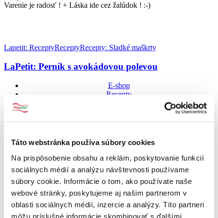
Varenie je radosť ! + Láska ide cez žalúdok ! :-)
Lapetit: Recepty
Recepty
Recepty: Sladké maškrty
LaPetit: Perník s avokádovou polevou
E-shop
Recepty
Koreninár
Novinky
Kontakt
Centrála
Táto webstránka používa súbory cookies
Na prispôsobenie obsahu a reklám, poskytovanie funkcií
Mäspoma spol. s r.o.
sociálnych médií a analýzu návštevnosti používame
T.G.Masaryka 8/955,
súbory cookie. Informácie o tom, ako používate naše
960 01 Zvolen
webové stránky, poskytujeme aj našim partnerom v
oblasti sociálnych médií, inzercie a analýzy. Títo partneri
Kontakt – sekretariát
môžu príslušné informácie skombinovať s ďalšími