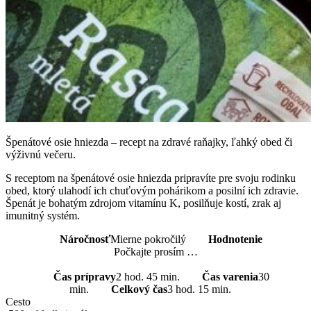
Špenátové osie hniezda – recept na zdravé raňajky, ľahký obed či
výživnú večeru.
S receptom na špenátové osie hniezda pripravíte pre svoju rodinku
obed, ktorý ulahodí ich chuťovým pohárikom a posilní ich zdravie.
Špenát je bohatým zdrojom vitamínu K, posilňuje kostí, zrak aj
imunitný systém.
Náročnosť
Mierne pokročilý
Hodnotenie
Počkajte prosím …
Čas prípravy
2 hod. 45 min.
Čas varenia
30
min.
Celkový čas
3 hod. 15 min.
Cesto