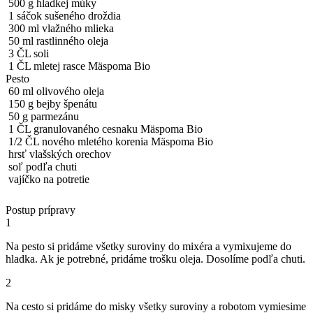
500 g hladkej múky
1 sáčok sušeného droždia
300 ml vlažného mlieka
50 ml rastlinného oleja
3 ČL soli
1 ČL mletej rasce Mäspoma Bio
Pesto
60 ml olivového oleja
150 g bejby špenátu
50 g parmezánu
1 ČL granulovaného cesnaku Mäspoma Bio
1/2 ČL nového mletého korenia Mäspoma Bio
hrsť vlašských orechov
soľ podľa chuti
vajíčko na potretie
Postup prípravy
1
Na pesto si pridáme všetky suroviny do mixéra a vymixujeme do
hladka. Ak je potrebné, pridáme trošku oleja. Dosolíme podľa chuti.
2
Na cesto si pridáme do misky všetky suroviny a robotom vymiesime