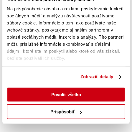
Na prispôsobenie obsahu a reklám, poskytovanie funkcií
sociálnych médií a analýzu návštevnosti používame
súbory cookie. Informácie o tom, ako používate naše
webové stránky, poskytujeme aj našim partnerom v
oblasti sociálnych médií, inzercie a analýzy. Títo partneri
môžu príslušné informácie skombinovať s ďalšími
údajmi, ktoré ste im poskytli alebo ktoré od vás získali,
keď ste používali ich služby.
Pridať do košíka
Zobraziť detaily
Provensálske bylinky 15g
Povoliť všetko
s DPH
0.50
€
Prispôsobiť