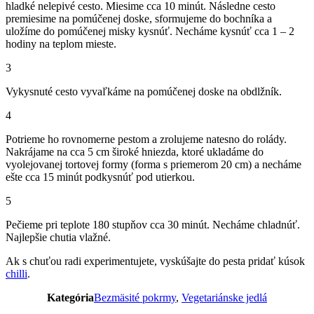
hladké nelepivé cesto. Miesime cca 10 minút. Následne cesto
premiesime na pomúčenej doske, sformujeme do bochníka a
uložíme do pomúčenej misky kysnúť. Necháme kysnúť cca 1 – 2
hodiny na teplom mieste.
3
Vykysnuté cesto vyvaľkáme na pomúčenej doske na obdlžník.
4
Potrieme ho rovnomerne pestom a zrolujeme natesno do rolády.
Nakrájame na cca 5 cm široké hniezda, ktoré ukladáme do
vyolejovanej tortovej formy (forma s priemerom 20 cm) a necháme
ešte cca 15 minút podkysnúť pod utierkou.
5
Pečieme pri teplote 180 stupňov cca 30 minút. Necháme chladnúť.
Najlepšie chutia vlažné.
Ak s chuťou radi experimentujete, vyskúšajte do pesta pridať kúsok
chilli
.
Kategória
Bezmäsité pokrmy
,
Vegetariánske jedlá