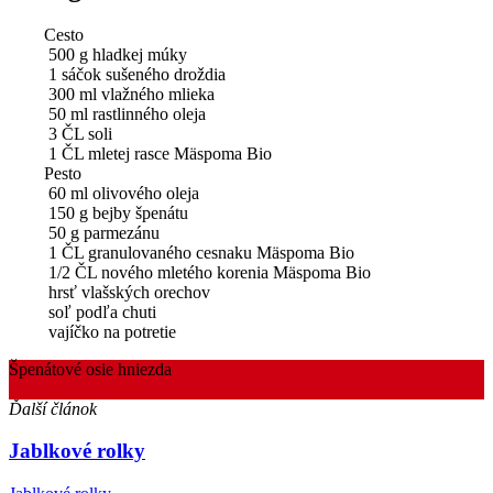
Cesto
500 g hladkej múky
1 sáčok sušeného droždia
300 ml vlažného mlieka
50 ml rastlinného oleja
3 ČL soli
1 ČL mletej rasce Mäspoma Bio
Pesto
60 ml olivového oleja
150 g bejby špenátu
50 g parmezánu
1 ČL granulovaného cesnaku Mäspoma Bio
1/2 ČL nového mletého korenia Mäspoma Bio
hrsť vlašských orechov
soľ podľa chuti
vajíčko na potretie
Špenátové osie hniezda
Ingrediencie
Pokyny
Ďalší článok
Jablkové rolky