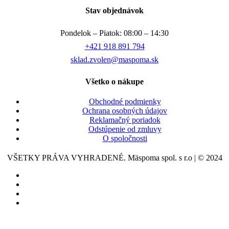
Stav objednávok
Pondelok – Piatok: 08:00 – 14:30
+421 918 891 794
sklad.zvolen@maspoma.sk
Všetko o nákupe
Obchodné podmienky
Ochrana osobných údajov
Reklamačný poriadok
Odstúpenie od zmluvy
O spoločnosti
VŠETKY PRÁVA VYHRADENÉ. Mäspoma spol. s r.o | © 2024