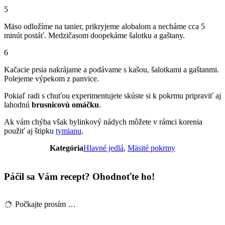
5
Mäso odložíme na tanier, prikryjeme alobalom a necháme cca 5
minút postáť. Medzičasom doopekáme šalotku a gaštany.
6
Kačacie prsia nakrájame a podávame s kašou, šalotkami a gaštanmi.
Polejeme výpekom z panvice.
Pokiaľ radi s chuťou experimentujete skúste si k pokrmu pripraviť aj
lahodnú
brusnicovú omáčku
.
Ak vám chýba však bylinkový nádych môžete v rámci korenia
použiť aj štipku
tymianu
.
Kategória
Hlavné jedlá
,
Mäsité pokrmy
Páčil sa Vám recept? Ohodnoťte ho!
Počkajte prosím …