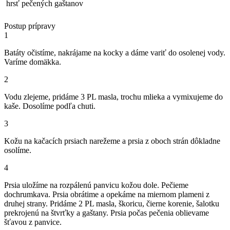
hrsť pečených gaštanov
Postup prípravy
1
Batáty očistíme, nakrájame na kocky a dáme variť do osolenej vody.
Varíme domäkka.
2
Vodu zlejeme, pridáme 3 PL masla, trochu mlieka a vymixujeme do
kaše. Dosolíme podľa chuti.
3
Kožu na kačacích prsiach narežeme a prsia z oboch strán dôkladne
osolíme.
4
Prsia uložíme na rozpálenú panvicu kožou dole. Pečieme
dochrumkava. Prsia obrátime a opekáme na miernom plameni z
druhej strany. Pridáme 2 PL masla, škoricu, čierne korenie, šalotku
prekrojenú na štvrťky a gaštany. Prsia počas pečenia oblievame
šťavou z panvice.