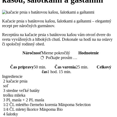
Kačacie prsia s batátovou kašou, šalotkami a gaštanmi – elegantný
recept pre náročných gurmánov.
Receptúra na kačacie prsia s batátovou kašou vám otvorí dvere do
sveta vyvážených a hlbokých chutí. Dokonale sa hodí na na oslavy
či spoločný rodinný obed.
Náročnosť
Mierne pokročilý
Hodnotenie
Počkajte prosím …
Čas prípravy
50 min.
Čas varenia
25 min.
Celkový
čas
1 hod. 15 min.
Ingrediencie
2 kačacie prsia
soľ
3 stredne veľké batáty
trošku mlieka
3 PL masla + 2 PL masla
1/2 ČL mletého čierneho korenia Mäspoma Selection
1/4 ČL mletej škorice Mäspoma Bio
4 šalotky