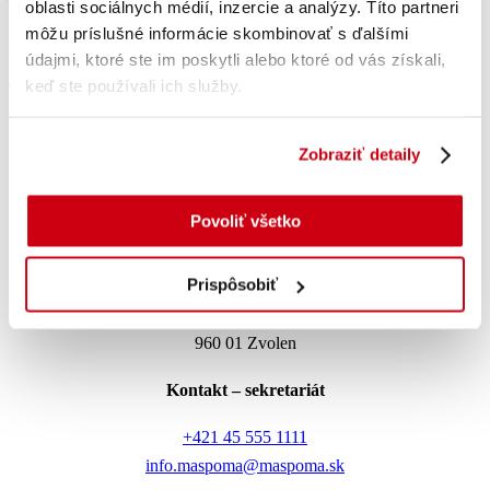
oblasti sociálnych médií, inzercie a analýzy. Títo partneri
môžu príslušné informácie skombinovať s ďalšími
Jablkové rolky
údajmi, ktoré ste im poskytli alebo ktoré od vás získali,
Jablkové rolky
keď ste používali ich služby.
E-shop
Recepty
Zobraziť detaily
Koreninár
Novinky
Kontakt
Povoliť všetko
Centrála
Prispôsobiť
Mäspoma spol. s r.o.
T.G.Masaryka 8/955,
960 01 Zvolen
Kontakt – sekretariát
+421 45 555 1111
info.maspoma@maspoma.sk