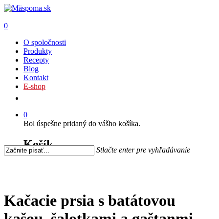
0
O spoločnosti
Produkty
Recepty
Blog
Kontakt
E-shop
0
Bol úspešne pridaný do vášho košíka.
Košík
Stlačte enter pre vyhľadávanie
Kačacie prsia s batátovou
kašou, šalotkami a gaštanmi