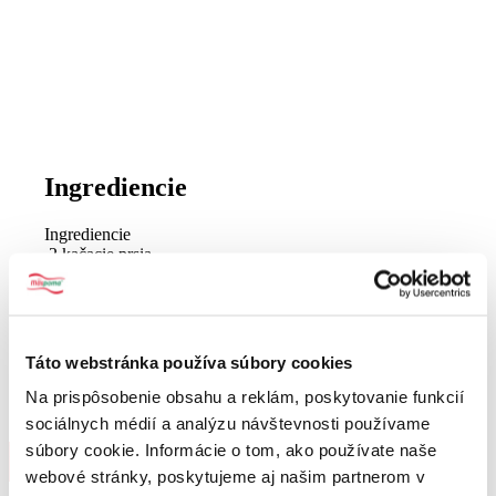
Ingrediencie
Ingrediencie
2 kačacie prsia
soľ
3 stredne veľké batáty
trošku mlieka
3 PL masla + 2 PL masla
1/2 ČL mletého čierneho korenia Mäspoma Selection
Táto webstránka používa súbory cookies
1/4 ČL mletej škorice Mäspoma Bio
4 šalotky
Na prispôsobenie obsahu a reklám, poskytovanie funkcií
hrsť pečených gaštanov
sociálnych médií a analýzu návštevnosti používame
súbory cookie. Informácie o tom, ako používate naše
Kačacie prsia s batátovou kašou, šalotkami a gaštanmi
Ingrediencie
Pokyny
webové stránky, poskytujeme aj našim partnerom v
Ďalší článok