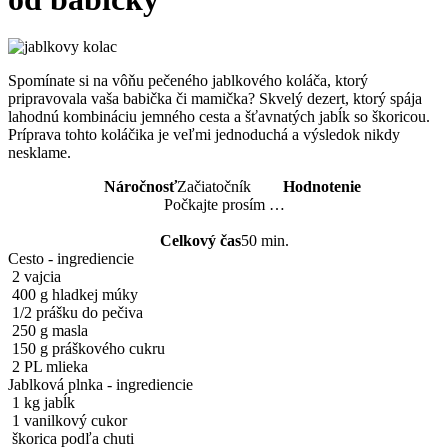
Spomínate si na vôňu pečeného jablkového koláča, ktorý
pripravovala vaša babička či mamička? Skvelý dezert, ktorý spája
lahodnú kombináciu jemného cesta a šťavnatých jabĺk so škoricou.
Príprava tohto koláčika je veľmi jednoduchá a výsledok nikdy
nesklame.
Náročnosť
Začiatočník
Hodnotenie
Počkajte prosím …
Celkový čas
50 min.
Cesto - ingrediencie
2 vajcia
400 g hladkej múky
1/2 prášku do pečiva
250 g masla
150 g práškového cukru
2 PL mlieka
Jablková plnka - ingrediencie
1 kg jabĺk
1 vanilkový cukor
škorica podľa chuti