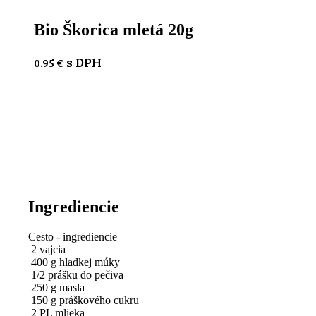
Bio Škorica mletá 20g
s DPH
0.95
€
Ingrediencie
Cesto - ingrediencie
2 vajcia
400 g hladkej múky
1/2 prášku do pečiva
250 g masla
150 g práškového cukru
2 PL mlieka