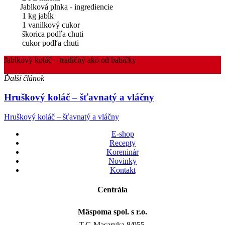
Jablková plnka - ingrediencie
1 kg jabĺk
1 vanilkový cukor
škorica podľa chuti
cukor podľa chuti
Jablkový koláč – tradičný ako od babičky
Ingrediencie
Pokyny
Ďalší článok
Hruškový koláč – šťavnatý a vláčny
Hruškový koláč – šťavnatý a vláčny
E-shop
Recepty
Koreninár
Novinky
Kontakt
Centrála
Mäspoma spol. s r.o.
T.G.Masaryka 8/955,