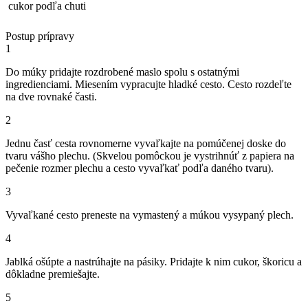
cukor podľa chuti
Postup prípravy
1
Do múky pridajte rozdrobené maslo spolu s ostatnými
ingredienciami. Miesením vypracujte hladké cesto. Cesto rozdeľte
na dve rovnaké časti.
2
Jednu časť cesta rovnomerne vyvaľkajte na pomúčenej doske do
tvaru vášho plechu. (Skvelou pomôckou je vystrihnúť z papiera na
pečenie rozmer plechu a cesto vyvaľkať podľa daného tvaru).
3
Vyvaľkané cesto preneste na vymastený a múkou vysypaný plech.
4
Jablká ošúpte a nastrúhajte na pásiky. Pridajte k nim cukor, škoricu a
dôkladne premiešajte.
5