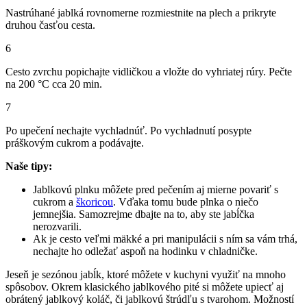
Nastrúhané jablká rovnomerne rozmiestnite na plech a prikryte
druhou časťou cesta.
6
Cesto zvrchu popichajte vidličkou a vložte do vyhriatej rúry. Pečte
na 200 °C cca 20 min.
7
Po upečení nechajte vychladnúť. Po vychladnutí posypte
práškovým cukrom a podávajte.
Naše tipy:
Jablkovú plnku môžete pred pečením aj mierne povariť s
cukrom a
škoricou
. Vďaka tomu bude plnka o niečo
jemnejšia. Samozrejme dbajte na to, aby ste jabĺčka
nerozvarili.
Ak je cesto veľmi mäkké a pri manipulácii s ním sa vám trhá,
nechajte ho odležať aspoň na hodinku v chladničke.
Jeseň je sezónou jabĺk, ktoré môžete v kuchyni využiť na mnoho
spôsobov. Okrem klasického jablkového pité si môžete upiecť aj
obrátený jablkový koláč, či jablkovú štrúdľu s tvarohom. Možností