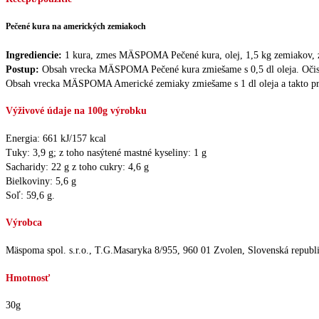
Pečené kura na amerických zemiakoch
Ingrediencie:
1 kura, zmes MÄSPOMA Pečené kura, olej, 1,5 kg zemiako
Postup:
Obsah vrecka MÄSPOMA Pečené kura zmiešame s 0,5 dl oleja. Očist
Obsah vrecka MÄSPOMA Americké zemiaky zmiešame s 1 dl oleja a takto pri
Výživové údaje na 100g výrobku
Energia: 661 kJ/157 kcal
Tuky: 3,9 g; z toho nasýtené mastné kyseliny: 1 g
Sacharidy: 22 g z toho cukry: 4,6 g
Bielkoviny: 5,6 g
Soľ: 59,6 g.
Výrobca
Mäspoma spol. s.r.o., T.G.Masaryka 8/955, 960 01 Zvolen, Slovenská republ
Hmotnosť
30g