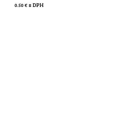
s DPH
0.50
€