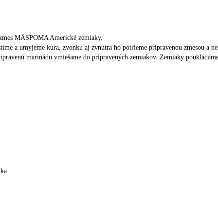
v, zmes MÄSPOMA Americké zemiaky.
íme a umyjeme kura, zvonku aj zvnútra ho potrieme pripravenou zmesou a ne
pravenú marinádu vmiešame do pripravených zemiakov. Zemiaky poukladáme na 
ika