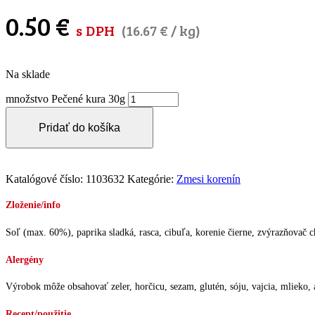
0.50
€
s DPH
(
16.67
€
/ kg)
Na sklade
množstvo Pečené kura 30g
Pridať do košíka
Katalógové číslo:
1103632
Kategórie:
Zmesi korenín
Zloženie/info
Soľ (max. 60%), paprika sladká, rasca, cibuľa, korenie čierne, zvýrazňovač ch
Alergény
Výrobok môže obsahovať zeler, horčicu, sezam, glutén, sóju, vajcia, mlieko, a
Recept/použitie