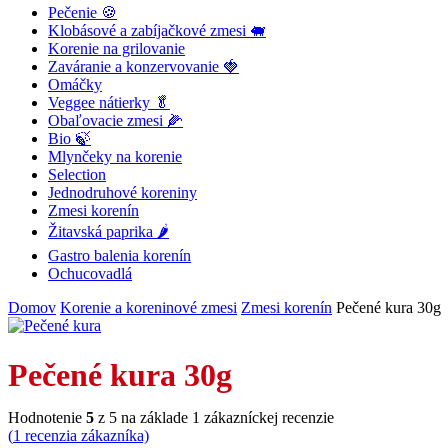
Pečenie 🍪
Klobásové a zabíjačkové zmesi 🐖
Korenie na grilovanie
Zaváranie a konzervovanie 🍓
Omáčky
Veggee nátierky 🥬
Obaľovacie zmesi 🌽
Bio 🍃
Mlynčeky na korenie
Selection
Jednodruhové koreniny
Zmesi korenín
Žitavská paprika 🌶
Gastro balenia korenín
Ochucovadlá
Domov
Korenie a koreninové zmesi
Zmesi korenín
Pečené kura 30g
Pečené kura 30g
Hodnotenie
5
z 5 na základe
1
zákazníckej recenzie
(
1
recenzia zákazníka)