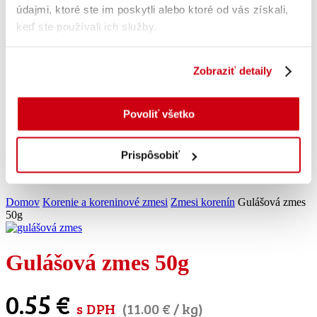
Klobásové a zabíjačkové zmesi 🐖
údajmi, ktoré ste im poskytli alebo ktoré od vás získali,
Korenie na grilovanie
keď ste používali ich služby.
Zaváranie a konzervovanie 🍓
Omáčky
Veggee nátierky 🥬
Obaľovacie zmesi 🌽
Zobraziť detaily
Bio 🍃
Mlynčeky na korenie
Selection
Povoliť všetko
Jednodruhové koreniny
Zmesi korenín
Žitavská paprika 🌶
Prispôsobiť
Gastro balenia korenín
Ochucovadlá
Domov
Korenie a koreninové zmesi
Zmesi korenín
Gulášová zmes
50g
Gulášová zmes 50g
0.55
€
s DPH
(
11.00
€
/ kg)