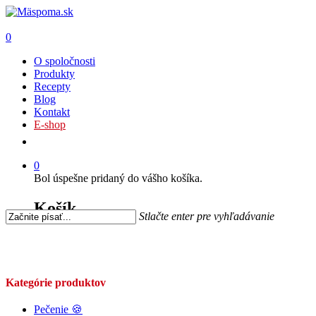
0
O spoločnosti
Produkty
Recepty
Blog
Kontakt
E-shop
0
Bol úspešne pridaný do vášho košíka.
Košík
Stlačte enter pre vyhľadávanie
Kategórie produktov
Pečenie 🍪