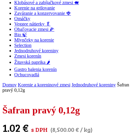
Klobásové a zabíjačkové zmesi 🐖
Korenie na grilovanie
Zaváranie a konzervovanie 🍓
Omáčky
Veggee nátierky 🥬
Obaľovacie zmesi 🌽
Bio 🍃
Mlynčeky na korenie
Selection
Jednodruhové koreniny
Zmesi korenín
Žitavská paprika 🌶
Gastro balenia korenín
Ochucovadlá
Domov
Korenie a koreninové zmesi
Jednodruhové koreniny
Šafran
pravý 0,12g
Šafran pravý 0,12g
1.02
€
s DPH
(
8,500.00
€
/ kg)