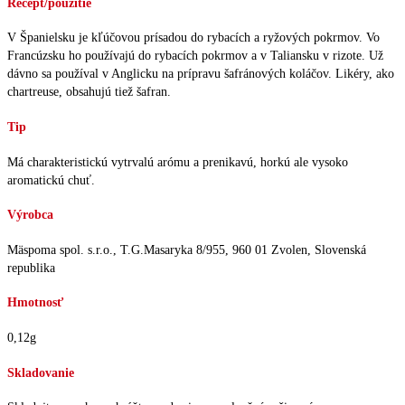
Recept/použitie
V Španielsku je kľúčovou prísadou do rybacích a ryžových pokrmov. Vo
Francúzsku ho používajú do rybacích pokrmov a v Taliansku v rizote. Už
dávno sa používal v Anglicku na prípravu šafránových koláčov. Likéry, ako
chartreuse, obsahujú tiež šafran.
Tip
Má charakteristickú vytrvalú arómu a prenikavú, horkú ale vysoko
aromatickú chuť.
Výrobca
Mäspoma spol. s.r.o., T.G.Masaryka 8/955, 960 01 Zvolen, Slovenská
republika
Hmotnosť
0,12g
Skladovanie