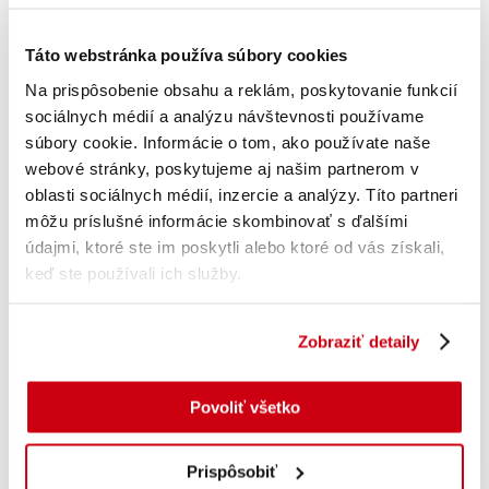
Táto webstránka používa súbory cookies
Pridať do košíka
Na prispôsobenie obsahu a reklám, poskytovanie funkcií
sociálnych médií a analýzu návštevnosti používame
súbory cookie. Informácie o tom, ako používate naše
Cibuľa sušená 15g
webové stránky, poskytujeme aj našim partnerom v
oblasti sociálnych médií, inzercie a analýzy. Títo partneri
Hodnotenie
5
z 5
s DPH
0.36
€
môžu príslušné informácie skombinovať s ďalšími
údajmi, ktoré ste im poskytli alebo ktoré od vás získali,
keď ste používali ich služby.
Zobraziť detaily
Povoliť všetko
Prispôsobiť