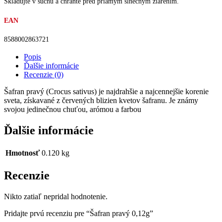
Skladujte v suchu a chráňte pred priamym slnečným žiarením.
EAN
8588002863721
Popis
Ďalšie informácie
Recenzie (0)
Šafran pravý (Crocus sativus) je najdrahšie a najcennejšie korenie
sveta, získavané z červených blizien kvetov šafranu. Je známy
svojou jedinečnou chuťou, arómou a farbou
Ďalšie informácie
Hmotnosť
0.120 kg
Recenzie
Nikto zatiaľ nepridal hodnotenie.
Pridajte prvú recenziu pre “Šafran pravý 0,12g”