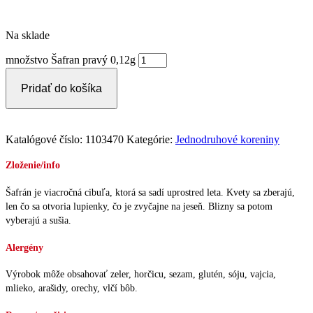
Na sklade
množstvo Šafran pravý 0,12g
Pridať do košíka
Katalógové číslo:
1103470
Kategórie:
Jednodruhové koreniny
Zloženie/info
Šafrán je viacročná cibuľa, ktorá sa sadí uprostred leta. Kvety sa zberajú,
len čo sa otvoria lupienky, čo je zvyčajne na jeseň. Blizny sa potom
vyberajú a sušia.
Alergény
Výrobok môže obsahovať zeler, horčicu, sezam, glutén, sóju, vajcia,
mlieko, arašidy, orechy, vlčí bôb.