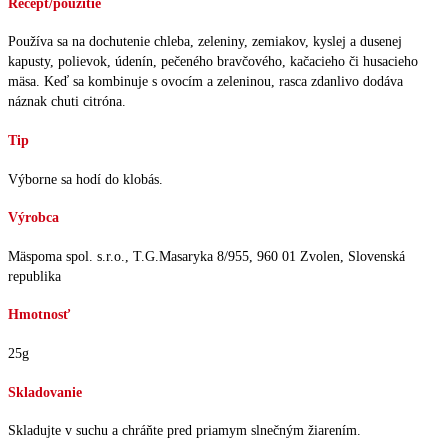
Recept/použitie
Používa sa na dochutenie chleba, zeleniny, zemiakov, kyslej a dusenej
kapusty, polievok, údenín, pečeného bravčového, kačacieho či husacieho
mäsa. Keď sa kombinuje s ovocím a zeleninou, rasca zdanlivo dodáva
náznak chuti citróna.
Tip
Výborne sa hodí do klobás.
Výrobca
Mäspoma spol. s.r.o., T.G.Masaryka 8/955, 960 01 Zvolen, Slovenská
republika
Hmotnosť
25g
Skladovanie
Skladujte v suchu a chráňte pred priamym slnečným žiarením.