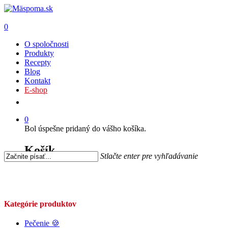
0
O spoločnosti
Produkty
Recepty
Blog
Kontakt
E-shop
0
Bol úspešne pridaný do vášho košíka.
Košík
Stlačte enter pre vyhľadávanie
Kategórie produktov
Pečenie 🍪