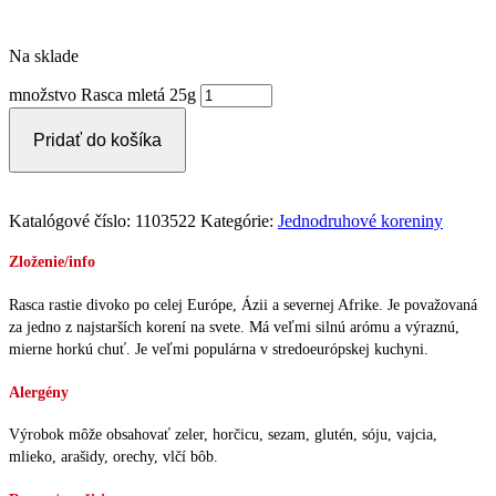
Na sklade
množstvo Rasca mletá 25g
Pridať do košíka
Katalógové číslo:
1103522
Kategórie:
Jednodruhové koreniny
Zloženie/info
Rasca rastie divoko po celej Európe, Ázii a severnej Afrike. Je považovaná
za jedno z najstarších korení na svete. Má veľmi silnú arómu a výraznú,
mierne horkú chuť. Je veľmi populárna v stredoeurópskej kuchyni.
Alergény
Výrobok môže obsahovať zeler, horčicu, sezam, glutén, sóju, vajcia,
mlieko, arašidy, orechy, vlčí bôb.