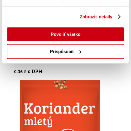
Korenie štyroch farieb celé 20g
Zobraziť detaily
s DPH
0.67
€
Povoliť všetko
Pridať do košíka
Prispôsobiť
Škorica celá 3ks
s DPH
0.36
€