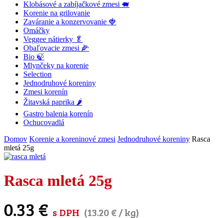
Klobásové a zabíjačkové zmesi 🐖
Korenie na grilovanie
Zaváranie a konzervovanie 🍓
Omáčky
Veggee nátierky 🥬
Obaľovacie zmesi 🌽
Bio 🍃
Mlynčeky na korenie
Selection
Jednodruhové koreniny
Zmesi korenín
Žitavská paprika 🌶
Gastro balenia korenín
Ochucovadlá
Domov
Korenie a koreninové zmesi
Jednodruhové koreniny
Rasca
mletá 25g
Rasca mletá 25g
0.33
€
s DPH
(
13.20
€
/ kg)