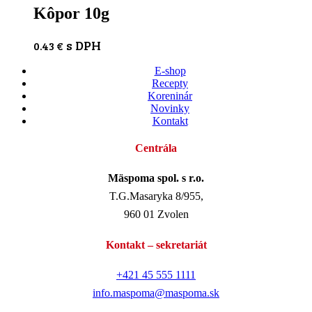
Kôpor 10g
s DPH
0.43
€
E-shop
Recepty
Koreninár
Novinky
Kontakt
Centrála
Mäspoma spol. s r.o.
T.G.Masaryka 8/955,
960 01 Zvolen
Kontakt – sekretariát
+421 45 555 1111
info.maspoma@maspoma.sk