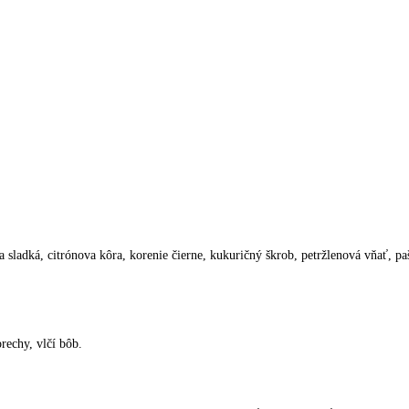
sladká, citrónova kôra, korenie čierne, kukuričný škrob, petržlenová vňať, paštr
rechy, vlčí bôb.