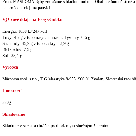
Zmes MÄSPOMA Ryby zmiešame s hladkou múkou. Obalíme ňou očistené a osuše
na horúcom oleji na panvici.
Výživové údaje na 100g výrobku
Energia: 1038 kJ/247 kcal
Tuky: 4,7 g z toho nasýtené mastné kyseliny: 0,6 g
Sacharidy: 45,9 g z toho cukry: 13,9 g
Bielkoviny: 7,5 g
Soľ: 33,1 g.
Výrobca
Mäspoma spol. s.r.o., T.G.Masaryka 8/955, 960 01 Zvolen, Slovenská republ
Hmotnosť
220g
Skladovanie
Skladujte v suchu a chráňte pred priamym slnečným žiarením.