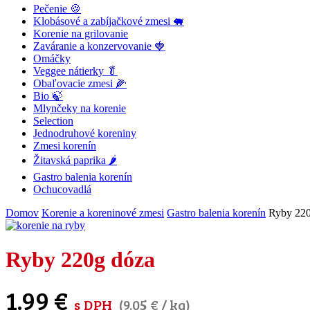
Pečenie 🍪
Klobásové a zabíjačkové zmesi 🐖
Korenie na grilovanie
Zaváranie a konzervovanie 🍓
Omáčky
Veggee nátierky 🥬
Obaľovacie zmesi 🌽
Bio 🍃
Mlynčeky na korenie
Selection
Jednodruhové koreniny
Zmesi korenín
Žitavská paprika 🌶
Gastro balenia korenín
Ochucovadlá
Domov
Korenie a koreninové zmesi
Gastro balenia korenín
Ryby 220
Ryby 220g dóza
1.99
€
s DPH
(
9.05
€
/ kg)