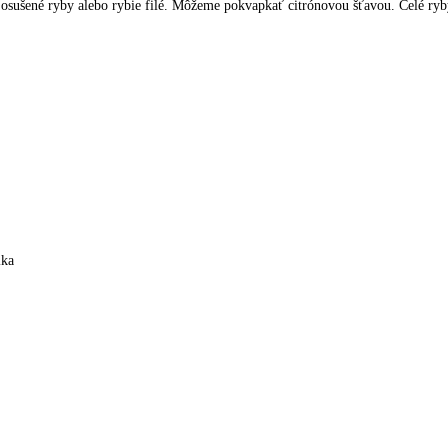
né ryby alebo rybie filé. Môžeme pokvapkať citrónovou šťavou. Celé ryby p
ika