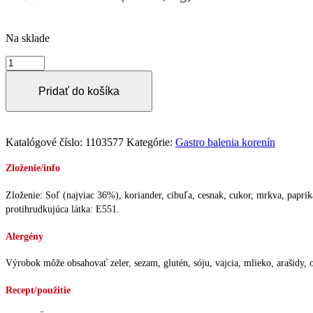
Na sklade
množstvo
Ryby
220g
Pridať do košíka
dóza
Katalógové číslo:
1103577
Kategórie:
Gastro balenia korenín
Zloženie/info
Zloženie: Soľ (najviac 36%), koriander, cibuľa, cesnak, cukor, mrkva, paprika 
protihrudkujúca látka: E551.
Alergény
Výrobok môže obsahovať zeler, sezam, glutén, sóju, vajcia, mlieko, arašidy, o
Recept/použitie