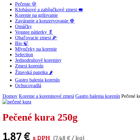
Pečenie 🍪
Klobásové a zabíjačkové zmesi 🐖
Korenie na grilovanie
Zaváranie a konzervovanie 🍓
Omáčky
Veggee nátierky 🥬
Obaľovacie zmesi 🌽
Bio 🍃
Mlynčeky na korenie
Selection
Jednodruhové koreniny
Zmesi korenín
Žitavská paprika 🌶
Gastro balenia korenín
Ochucovadlá
Domov
Korenie a koreninové zmesi
Gastro balenia korenín
Pečené k
Pečené kura 250g
1.87
€
s DPH
(
7.48
€
/ kg)