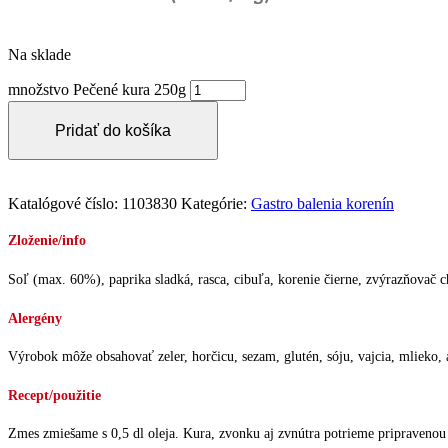
Na sklade
množstvo Pečené kura 250g
Pridať do košíka
Katalógové číslo:
1103830
Kategórie:
Gastro balenia korenín
Zloženie/info
Soľ (max. 60%), paprika sladká, rasca, cibuľa, korenie čierne, zvýrazňovač c
Alergény
Výrobok môže obsahovať zeler, horčicu, sezam, glutén, sóju, vajcia, mlieko, a
Recept/použitie
Zmes zmiešame s 0,5 dl oleja. Kura, zvonku aj zvnútra potrieme pripravenou