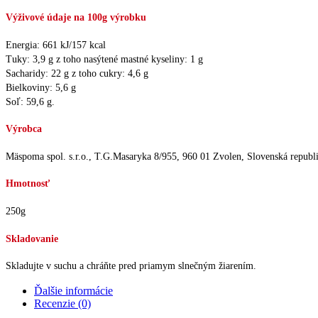
Výživové údaje na 100g výrobku
Energia: 661 kJ/157 kcal
Tuky: 3,9 g z toho nasýtené mastné kyseliny: 1 g
Sacharidy: 22 g z toho cukry: 4,6 g
Bielkoviny: 5,6 g
Soľ: 59,6 g.
Výrobca
Mäspoma spol. s.r.o., T.G.Masaryka 8/955, 960 01 Zvolen, Slovenská republ
Hmotnosť
250g
Skladovanie
Skladujte v suchu a chráňte pred priamym slnečným žiarením.
Ďalšie informácie
Recenzie (0)