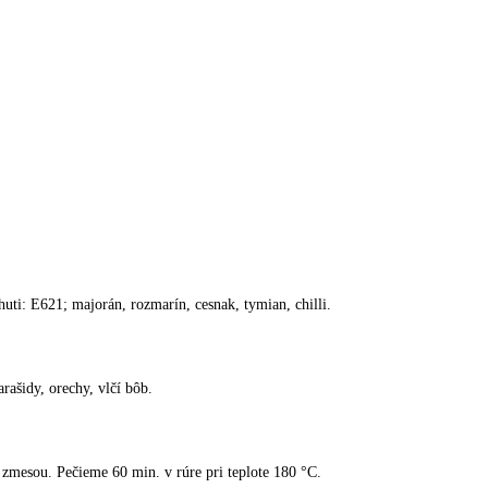
huti: E621; majorán, rozmarín, cesnak, tymian, chilli.
rašidy, orechy, vlčí bôb.
 zmesou. Pečieme 60 min. v rúre pri teplote 180 °C.