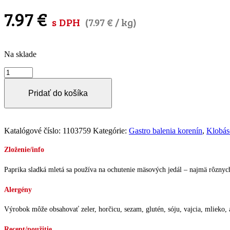
7.97
€
s DPH
(
7.97
€
/ kg)
Na sklade
množstvo
Paprika
sladká
Pridať do košíka
mletá
-
120
ASTA
Katalógové číslo:
1103759
Kategórie:
Gastro balenia korenín
,
Klobás
1000g
Zloženie/info
Paprika sladká mletá sa používa na ochutenie mäsových jedál – najmä rôznych
Alergény
Výrobok môže obsahovať zeler, horčicu, sezam, glutén, sóju, vajcia, mlieko, a
Recept/použitie