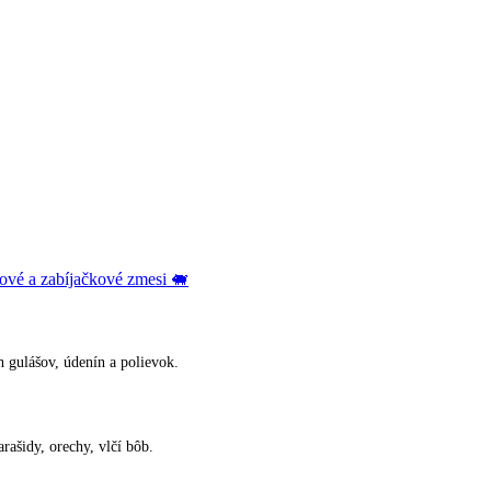
ové a zabíjačkové zmesi 🐖
 gulášov, údenín a polievok.
rašidy, orechy, vlčí bôb.