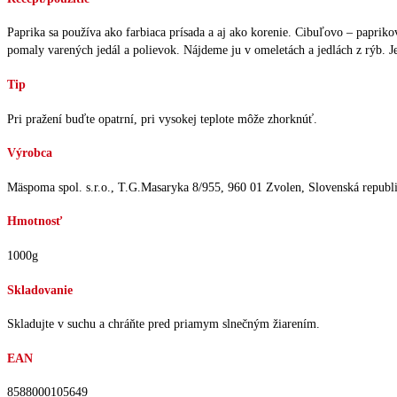
Paprika sa používa ako farbiaca prísada a aj ako korenie. Cibuľovo – paprik
pomaly varených jedál a polievok. Nájdeme ju v omeletách a jedlách z rýb. J
Tip
Pri pražení buďte opatrní, pri vysokej teplote môže zhorknúť.
Výrobca
Mäspoma spol. s.r.o., T.G.Masaryka 8/955, 960 01 Zvolen, Slovenská republ
Hmotnosť
1000g
Skladovanie
Skladujte v suchu a chráňte pred priamym slnečným žiarením.
EAN
8588000105649