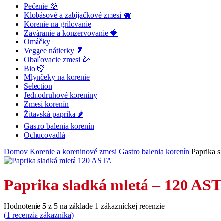
Pečenie 🍪
Klobásové a zabíjačkové zmesi 🐖
Korenie na grilovanie
Zaváranie a konzervovanie 🍓
Omáčky
Veggee nátierky 🥬
Obaľovacie zmesi 🌽
Bio 🍃
Mlynčeky na korenie
Selection
Jednodruhové koreniny
Zmesi korenín
Žitavská paprika 🌶
Gastro balenia korenín
Ochucovadlá
Domov
Korenie a koreninové zmesi
Gastro balenia korenín
Paprika 
Paprika sladká mletá – 120 AS
Hodnotenie
5
z 5 na základe
1
zákazníckej recenzie
(
1
recenzia zákazníka)