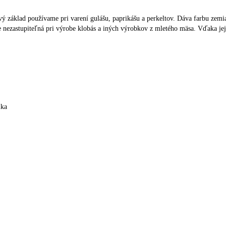
ový základ používame pri varení gulášu, paprikášu a perkeltov. Dáva farbu zem
e nezastupiteľná pri výrobe klobás a iných výrobkov z mletého mäsa. Vďaka jej
ika