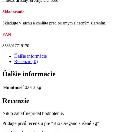
mlieko, arašidy, orechy, vlčí bôb.
Skladovanie
Skladujte v suchu a chráňte pred priamym slnečným žiarením.
EAN
8586017719170
Ďalšie informácie
Recenzie (0)
Ďalšie informácie
Hmotnosť
0.013 kg
Recenzie
Nikto zatiaľ nepridal hodnotenie.
Pridajte prvú recenziu pre “Bio Oregano sušené 7g”