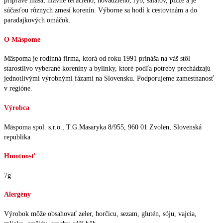
príprave mäsa, hlavne teľacieho, hovädzieho, rýb, šalátov, pizze a je
súčasťou rôznych zmesí korenín. Výborne sa hodí k cestovinám a do
paradajkových omáčok.
O Mäspome
Mäspoma je rodinná firma, ktorá od roku 1991 prináša na váš stôl
starostlivo vyberané koreniny a bylinky, ktoré podľa potreby prechádzajú
jednotlivými výrobnými fázami na Slovensku. Podporujeme zamestnanosť
v regióne.
Výrobca
Mäspoma spol. s.r.o., T.G.Masaryka 8/955, 960 01 Zvolen, Slovenská
republika
Hmotnosť
7g
Alergény
Výrobok môže obsahovať zeler, horčicu, sezam, glutén, sóju, vajcia,