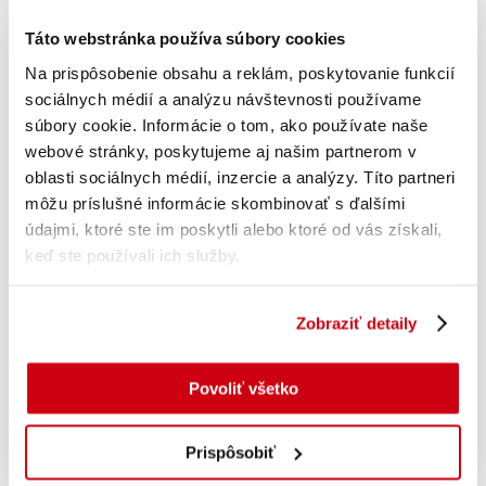
Táto webstránka používa súbory cookies
Pridať do košíka
Na prispôsobenie obsahu a reklám, poskytovanie funkcií
sociálnych médií a analýzu návštevnosti používame
súbory cookie. Informácie o tom, ako používate naše
Bio Paradajky sušené 15g
webové stránky, poskytujeme aj našim partnerom v
oblasti sociálnych médií, inzercie a analýzy. Títo partneri
s DPH
0.71
€
môžu príslušné informácie skombinovať s ďalšími
údajmi, ktoré ste im poskytli alebo ktoré od vás získali,
Pridať do košíka
keď ste používali ich služby.
Bio Korenie nové mleté 20g
Zobraziť detaily
s DPH
0.71
€
Povoliť všetko
Pridať do košíka
Prispôsobiť