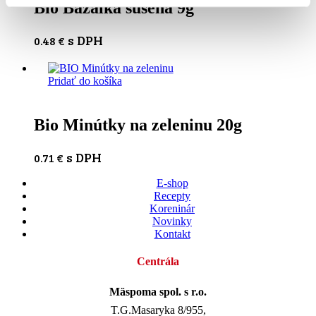
Bio Bazalka sušená 9g
s DPH
0.48
€
Pridať do košíka
Bio Minútky na zeleninu 20g
s DPH
0.71
€
E-shop
Recepty
Koreninár
Novinky
Kontakt
Centrála
Mäspoma spol. s r.o.
T.G.Masaryka 8/955,