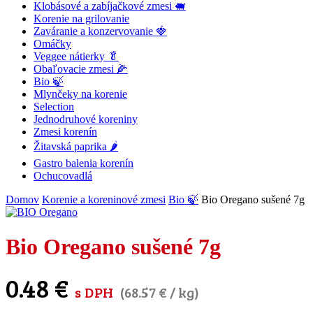
Klobásové a zabíjačkové zmesi 🐖
Korenie na grilovanie
Zaváranie a konzervovanie 🍓
Omáčky
Veggee nátierky 🥬
Obaľovacie zmesi 🌽
Bio 🍃
Mlynčeky na korenie
Selection
Jednodruhové koreniny
Zmesi korenín
Žitavská paprika 🌶
Gastro balenia korenín
Ochucovadlá
Domov
Korenie a koreninové zmesi
Bio 🍃
Bio Oregano sušené 7g
Bio Oregano sušené 7g
0.48
€
s DPH
(
68.57
€
/ kg)