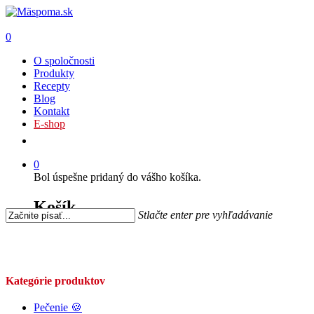
0
O spoločnosti
Produkty
Recepty
Blog
Kontakt
E-shop
0
Bol úspešne pridaný do vášho košíka.
Košík
Stlačte enter pre vyhľadávanie
Kategórie produktov
Pečenie 🍪