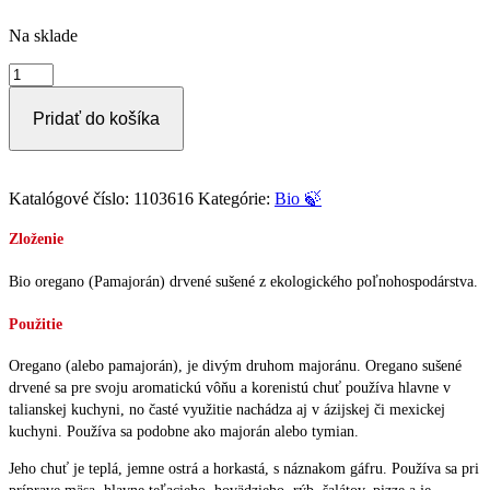
Na sklade
množstvo
Bio
Oregano
Pridať do košíka
sušené
7g
Katalógové číslo:
1103616
Kategórie:
Bio 🍃
Zloženie
Bio oregano (Pamajorán) drvené sušené z ekologického poľnohospodárstva.
Použitie
Oregano (alebo pamajorán), je divým druhom majoránu. Oregano sušené
drvené sa pre svoju aromatickú vôňu a korenistú chuť používa hlavne v
talianskej kuchyni, no časté využitie nachádza aj v ázijskej či mexickej
kuchyni.
Používa sa podobne ako majorán alebo tymian.
Jeho chuť je teplá, jemne ostrá a horkastá, s náznakom gáfru. Používa sa pri