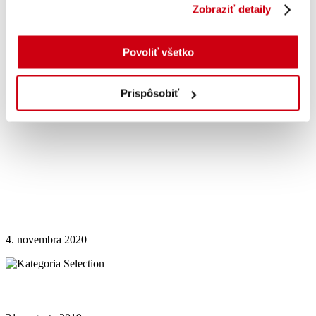
vrchnáčikom vyzerajú skvelo v každej kuchyni,
Zobraziť detaily
modernej i rustikálnej. Výber toho najlepšieho z nášho
sortimentu.
Povoliť všetko
Viac v kategórii
Prispôsobiť
VEGGEE NÁTIERKY
OBAĽOVACIE ZMESI
BIO
4. novembra 2020
SELECTION